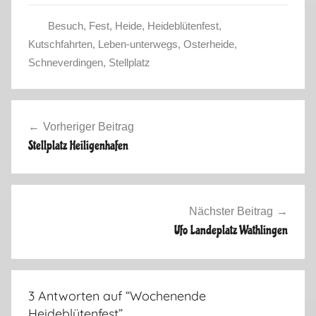
Besuch
,
Fest
,
Heide
,
Heideblütenfest
,
S
Kutschfahrten
,
Leben-unterwegs
,
Osterheide
,
o
Schneverdingen
,
Stellplatz
m
m
Beitragsnavigation
e
Vorheriger Beitrag
r
Stellplatz Heiligenhafen
2
0
1
4
Nächster Beitrag
Ufo Landeplatz Wathlingen
3 Antworten auf “
Wochenende
Heideblütenfest
”