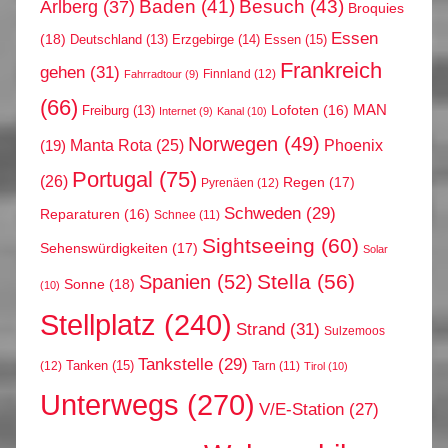
Arlberg
(37)
Baden
(41)
Besuch
(43)
Broquies
Essen
(18)
Erzgebirge
(14)
Essen
(15)
Deutschland
(13)
Frankreich
gehen
(31)
Finnland
(12)
Fahrradtour
(9)
(66)
MAN
Lofoten
(16)
Freiburg
(13)
Internet
(9)
Kanal
(10)
Norwegen
(49)
Phoenix
Manta Rota
(25)
(19)
Portugal
(75)
(26)
Regen
(17)
Pyrenäen
(12)
Schweden
(29)
Reparaturen
(16)
Schnee
(11)
Sightseeing
(60)
Sehenswürdigkeiten
(17)
Solar
Stella
(56)
Spanien
(52)
Sonne
(18)
(10)
Stellplatz
(240)
Strand
(31)
Sulzemoos
Tankstelle
(29)
Tanken
(15)
(12)
Tarn
(11)
Tirol
(10)
Unterwegs
(270)
V/E-Station
(27)