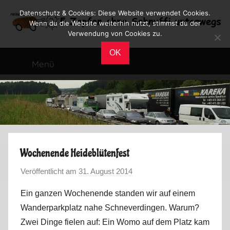
Zum
Datenschutz & Cookies: Diese Website verwendet Cookies.
Inhalt
Wenn du die Website weiterhin nutzt, stimmst du der
Verwendung von Cookies zu.
springen
Reiseblog
Reisen
OK
und
Menü
Leben
im
Wohnmobil
Wochenende Heideblütenfest
Veröffentlicht am
31. August 2014
v
o
Ein ganzen Wochenende standen wir auf einem
n
Wanderparkplatz nahe Schneverdingen. Warum?
M
Zwei Dinge fielen auf: Ein Womo auf dem Platz kam
a