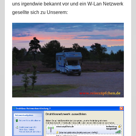
uns irgendwie bekannt vor und ein W-Lan Netzwerk
r
gesellte sich zu Unserem:
k
u
s