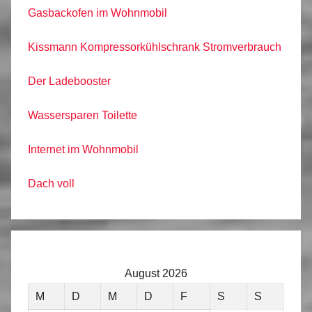
Gasbackofen im Wohnmobil
Kissmann Kompressorkühlschrank Stromverbrauch
Der Ladebooster
Wassersparen Toilette
Internet im Wohnmobil
Dach voll
August 2026
M
D
M
D
F
S
S