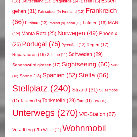
Essen
(18)
Erzgebirge
(14)
Essen
(15)
Deutschland
(13)
Frankreich
gehen
(31)
Finnland
(12)
Fahrradtour
(9)
(66)
MAN
Lofoten
(16)
Freiburg
(13)
Internet
(9)
Kanal
(10)
Norwegen
(49)
Phoenix
Manta Rota
(25)
(19)
Portugal
(75)
(26)
Regen
(17)
Pyrenäen
(12)
Schweden
(29)
Reparaturen
(16)
Schnee
(11)
Sightseeing
(60)
Sehenswürdigkeiten
(17)
Solar
Stella
(56)
Spanien
(52)
Sonne
(18)
(10)
Stellplatz
(240)
Strand
(31)
Sulzemoos
Tankstelle
(29)
Tanken
(15)
(12)
Tarn
(11)
Tirol
(10)
Unterwegs
(270)
V/E-Station
(27)
Wohnmobil
Vorarlberg
(20)
Winter
(11)