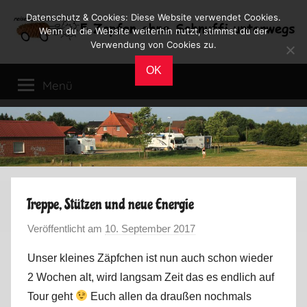
Zum
Datenschutz & Cookies: Diese Website verwendet Cookies.
Inhalt
Wenn du die Website weiterhin nutzt, stimmst du der
Verwendung von Cookies zu.
springen
Reiseblog
Reisen
OK
und
Menü
Leben
im
Wohnmobil
Treppe, Stützen und neue Energie
Veröffentlicht am
10. September 2017
v
o
Unser kleines Zäpfchen ist nun auch schon wieder
n
2 Wochen alt, wird langsam Zeit das es endlich auf
M
Tour geht
Euch allen da draußen nochmals
a