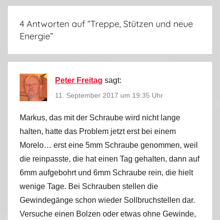
n
t
4 Antworten auf “
Treppe, Stützen und neue
e
Energie
”
r
w
e
g
Peter Freitag
sagt:
s
11. September 2017 um 19:35 Uhr
2
0
Markus, das mit der Schraube wird nicht lange
1
halten, hatte das Problem jetzt erst bei einem
7
Morelo… erst eine 5mm Schraube genommen, weil
die reinpasste, die hat einen Tag gehalten, dann auf
6mm aufgebohrt und 6mm Schraube rein, die hielt
wenige Tage. Bei Schrauben stellen die
Gewindegänge schon wieder Sollbruchstellen dar.
Versuche einen Bolzen oder etwas ohne Gewinde,