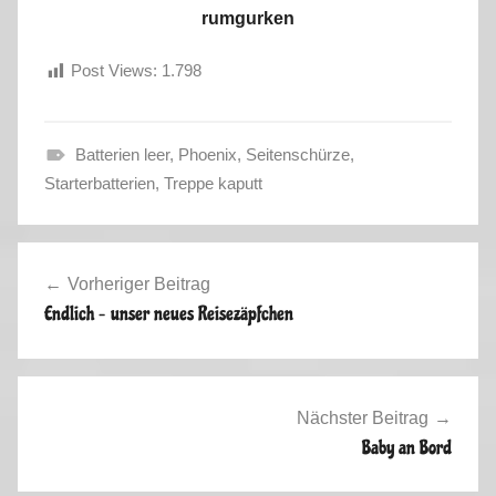
rumgurken
Post Views:
1.798
Batterien leer
,
Phoenix
,
Seitenschürze
,
M
Starterbatterien
,
Treppe kaputt
i
t
Beitragsnavigation
d
Vorheriger Beitrag
e
Endlich – unser neues Reisezäpfchen
m
B
a
b
Nächster Beitrag
y
Baby an Bord
u