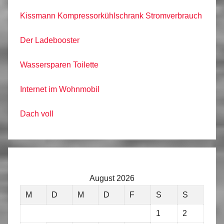
Kissmann Kompressorkühlschrank Stromverbrauch
Der Ladebooster
Wassersparen Toilette
Internet im Wohnmobil
Dach voll
August 2026
M
D
M
D
F
S
S
1
2