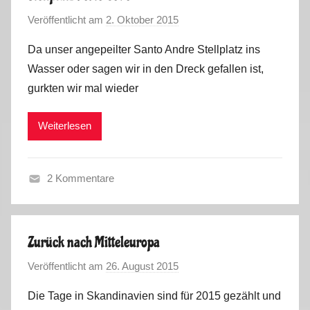
n
u
s
Veröffentlicht am
2. Oktober 2015
v
c
g
o
e
a
Da unser angepeilter Santo Andre Stellplatz ins
n
,
l
Wasser oder sagen wir in den Dreck gefallen ist,
M
S
2
gurkten wir mal wieder
a
p
0
r
a
1
Weiterlesen
k
i
6
u
n
,
s
,
V
2 Kommentare
P
i
F
o
d
r
r
e
a
t
Zurück nach Mitteleuropa
o
n
u
s
Veröffentlicht am
26. August 2015
v
c
g
o
e
a
Die Tage in Skandinavien sind für 2015 gezählt und
n
,
l