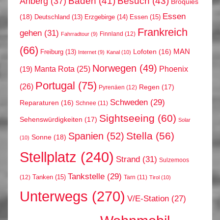
Arlberg
(37)
Baden
(41)
Besuch
(43)
Broquies
Essen
(18)
Erzgebirge
(14)
Essen
(15)
Deutschland
(13)
Frankreich
gehen
(31)
Finnland
(12)
Fahrradtour
(9)
(66)
MAN
Lofoten
(16)
Freiburg
(13)
Internet
(9)
Kanal
(10)
Norwegen
(49)
Phoenix
Manta Rota
(25)
(19)
Portugal
(75)
(26)
Regen
(17)
Pyrenäen
(12)
Schweden
(29)
Reparaturen
(16)
Schnee
(11)
Sightseeing
(60)
Sehenswürdigkeiten
(17)
Solar
Stella
(56)
Spanien
(52)
Sonne
(18)
(10)
Stellplatz
(240)
Strand
(31)
Sulzemoos
Tankstelle
(29)
Tanken
(15)
(12)
Tarn
(11)
Tirol
(10)
Unterwegs
(270)
V/E-Station
(27)