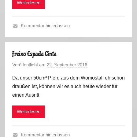
Weiterlesen
k
i
u
n
s
,
Kommentar hinterlassen
P
F
o
r
r
a
t
Freixo Espada Cinta
n
u
Veröffentlicht am
22. September 2016
v
c
g
o
e
a
Da unser 50cm³ Pferd aus dem Womostall eh schon
n
,
l
draußen ist, können wir es auch heute wieder für
M
S
2
einen Ausritt
a
p
0
r
a
1
Weiterlesen
k
i
6
u
n
s
,
Kommentar hinterlassen
P