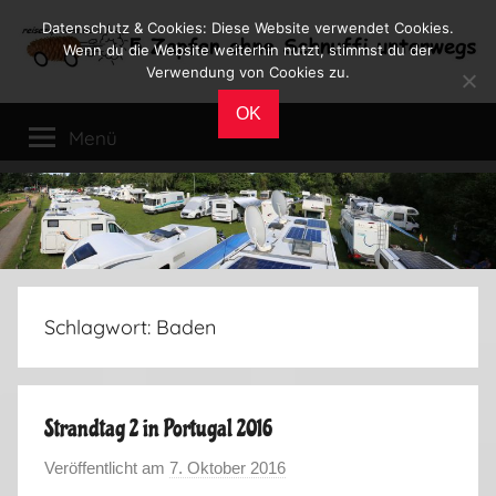
Zum
Datenschutz & Cookies: Diese Website verwendet Cookies.
Inhalt
Wenn du die Website weiterhin nutzt, stimmst du der
Verwendung von Cookies zu.
springen
Reiseblog
Reisen
OK
und
Menü
Leben
im
Wohnmobil
Schlagwort:
Baden
Strandtag 2 in Portugal 2016
Veröffentlicht am
7. Oktober 2016
v