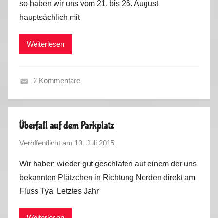
so haben wir uns vom 21. bis 26. August
M
S
2
hauptsächlich mit
a
p
0
r
a
1
Weiterlesen
k
i
5
u
n
s
,
2 Kommentare
P
S
o
o
r
m
t
Überfall auf dem Parkplatz
m
u
Veröffentlicht am
13. Juli 2015
v
e
g
o
r
a
Wir haben wieder gut geschlafen auf einem der uns
n
2
l
bekannten Plätzchen in Richtung Norden direkt am
M
0
2
Fluss Tya. Letztes Jahr
a
1
0
r
5
1
Weiterlesen