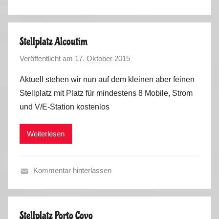
F
o
r
r
a
t
Stellplatz Alcoutim
n
u
Veröffentlicht am
17. Oktober 2015
v
c
g
o
e
a
Aktuell stehen wir nun auf dem kleinen aber feinen
n
,
l
Stellplatz mit Platz für mindestens 8 Mobile, Strom
M
S
2
und V/E-Station kostenlos
a
p
0
r
a
1
Weiterlesen
k
i
6
u
n
,
s
,
V
Kommentar hinterlassen
P
i
F
o
d
r
r
e
a
t
Stellplatz Porto Covo
o