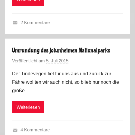
k
5
u
s
2 Kommentare
S
o
m
Umrundung des Jotunheimen Nationalparks
m
Veröffentlicht am
5. Juli 2015
v
e
o
r
Der Tindevegen fiel für uns aus und zurück zur
n
2
Fähre wollten wir auch nicht, so blieb nur noch die
M
0
große
a
1
r
5
Weiterlesen
k
,
u
V
s
i
4 Kommentare
d