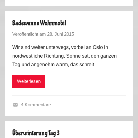
S
e
o
o
m
s
Badewanne Wohnmobil
m
Veröffentlicht am
28. Juni 2015
v
e
o
r
Wir sind weiter unterwegs, vorbei an Oslo in
n
2
nordwestliche Richtung. Sonne satt den ganzen
M
0
Tag und angenehm warm, das schreit
a
1
r
5
Weiterlesen
k
u
s
4 Kommentare
S
o
m
Überwinterung Tag 3
m