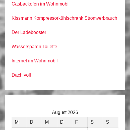
Gasbackofen im Wohnmobil
Kissmann Kompressorkühlschrank Stromverbrauch
Der Ladebooster
Wassersparen Toilette
Internet im Wohnmobil
Dach voll
August 2026
M
D
M
D
F
S
S