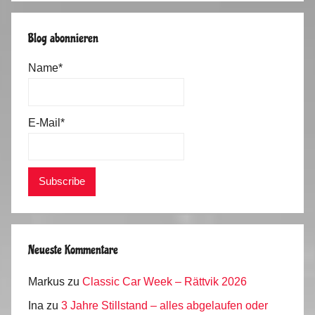
0
1
Blog abonnieren
4
Name*
E-Mail*
Neueste Kommentare
Markus
zu
Classic Car Week – Rättvik 2026
Ina
zu
3 Jahre Stillstand – alles abgelaufen oder