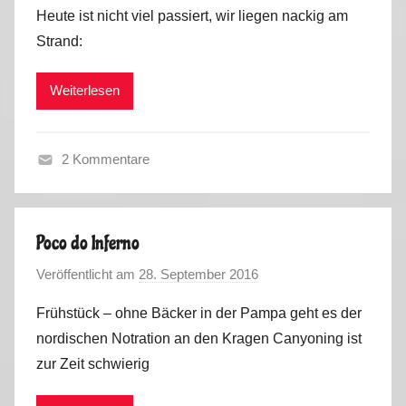
o
Heute ist nicht viel passiert, wir liegen nackig am
n
Strand:
M
a
Weiterlesen
r
k
u
2 Kommentare
s
F
r
a
Poco do Inferno
n
Veröffentlicht am
28. September 2016
v
c
o
e
Frühstück – ohne Bäcker in der Pampa geht es der
n
,
nordischen Notration an den Kragen Canyoning ist
M
S
zur Zeit schwierig
a
p
r
a