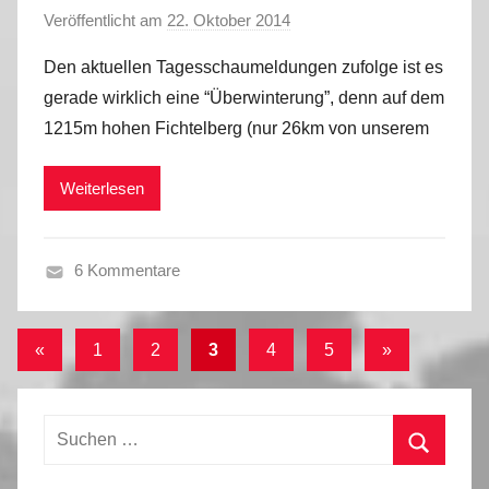
Veröffentlicht am
22. Oktober 2014
v
e
o
r
Den aktuellen Tagesschaumeldungen zufolge ist es
n
2
gerade wirklich eine “Überwinterung”, denn auf dem
M
0
1215m hohen Fichtelberg (nur 26km von unserem
a
1
r
5
Weiterlesen
k
u
s
6 Kommentare
H
e
Seitennummerierung
Vorherige
Nächste
«
1
2
3
4
5
»
r
der
Beiträge
Beiträge
b
s
Beiträge
Suchen
t
nach:
2
Suchen