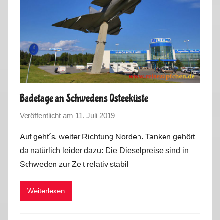
Badetage an Schwedens Osteeküste
Veröffentlicht am
11. Juli 2019
v
o
Auf geht´s, weiter Richtung Norden. Tanken gehört
n
da natürlich leider dazu: Die Dieselpreise sind in
M
Schweden zur Zeit relativ stabil
a
r
Weiterlesen
k
u
s