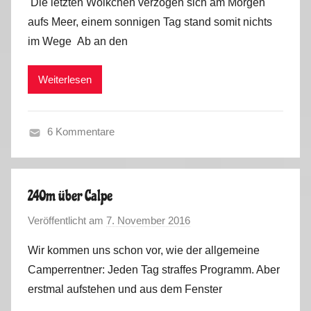
Die letzten Wölkchen verzogen sich am Morgen
n
,
0
aufs Meer, einem sonnigen Tag stand somit nichts
M
S
1
im Wege Ab an den
a
p
7
r
a
Weiterlesen
k
i
u
n
s
,
6 Kommentare
P
F
o
r
r
a
t
240m über Calpe
n
u
Veröffentlicht am
7. November 2016
v
c
g
o
e
a
Wir kommen uns schon vor, wie der allgemeine
n
,
l
Camperrentner: Jeden Tag straffes Programm. Aber
M
S
2
erstmal aufstehen und aus dem Fenster
a
p
0
r