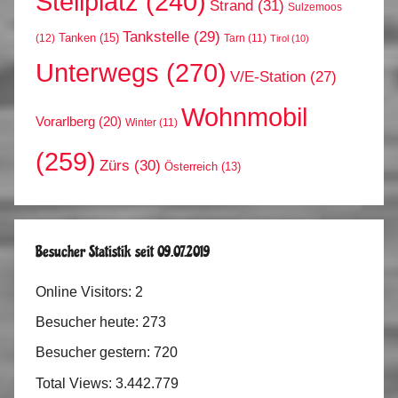
Stellplatz
(240)
Strand
(31)
Sulzemoos
Tankstelle
(29)
Tanken
(15)
(12)
Tarn
(11)
Tirol
(10)
Unterwegs
(270)
V/E-Station
(27)
Wohnmobil
Vorarlberg
(20)
Winter
(11)
(259)
Zürs
(30)
Österreich
(13)
Besucher Statistik seit 09.07.2019
Online Visitors:
2
Besucher heute:
273
Besucher gestern:
720
Total Views:
3.442.779