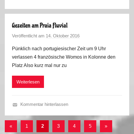
,
F
P
r
o
a
r
Gezeiten am Praia Fluvial
n
t
Veröffentlicht am
14. Oktober 2016
v
c
u
o
e
g
Pünklich nach portugiesischer Zeit um 9 Uhr
n
,
a
verlassen 4 französische Womos in Kolonne den
M
S
l
Platz Also kurz mal nur zu
a
p
2
r
a
0
Weiterlesen
k
i
1
u
n
6
s
,
Kommentar hinterlassen
P
F
o
r
r
Seitennummerierung
Vorherige
Nächste
«
1
2
3
4
5
»
a
t