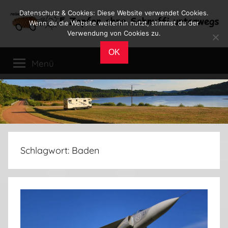
Zum
Datenschutz & Cookies: Diese Website verwendet Cookies.
Inhalt
Wenn du die Website weiterhin nutzt, stimmst du der
Verwendung von Cookies zu.
springen
Reiseblog
Reisen
OK
und
Menü
Leben
im
Wohnmobil
Schlagwort:
Baden