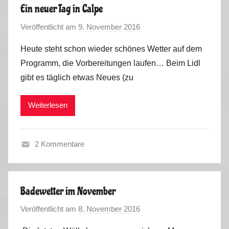
t
0
Ein neuer Tag in Calpe
d
1
Veröffentlicht am
9. November 2016
v
e
9
o
m
Heute steht schon wieder schönes Wetter auf dem
n
B
Programm, die Vorbereitungen laufen… Beim Lidl
M
a
gibt es täglich etwas Neues (zu
a
b
r
y
Weiterlesen
k
u
u
n
s
t
2 Kommentare
e
F
r
r
w
a
e
Badewetter im November
n
g
Veröffentlicht am
8. November 2016
v
c
s
o
e
2