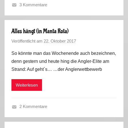
3 Kommentare
F
r
ü
Alles hängt (in Manta Rota)
h
Veröffentlicht am
22. Oktober 2017
v
l
o
i
So könnte man das Wochenende auch bezeichnen,
n
n
denn gestern und heute hing die Angler-Elite am
M
g
Strand: Auf geht´s… …der Anglerwettbewerb
a
-
r
S
Weiterlesen
k
o
u
m
s
m
2 Kommentare
e
M
r
i
2