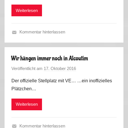
r
a
a
Weiterlesen
k
i
l
u
n
2
s
,
0
Kommentar hinterlassen
P
1
F
o
6
r
r
a
t
Wir hängen immer noch in Alcoutim
n
u
Veröffentlicht am
17. Oktober 2016
v
c
g
o
e
a
Der offizielle Stellplatz mit VE… …ein inoffizielles
n
,
l
Plätzchen…
M
S
2
a
p
0
Weiterlesen
r
a
1
k
i
6
u
n
Kommentar hinterlassen
s