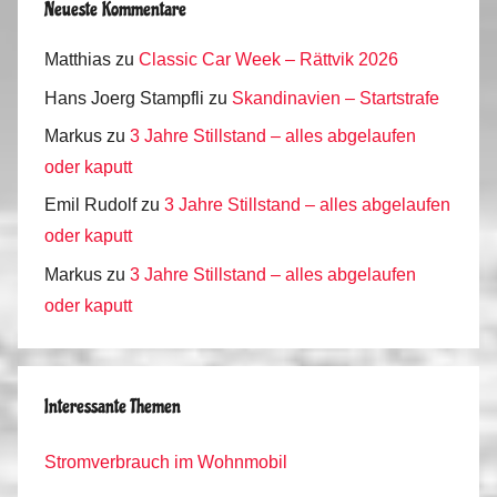
Neueste Kommentare
2
0
Matthias
zu
Classic Car Week – Rättvik 2026
1
Hans Joerg Stampfli
zu
Skandinavien – Startstrafe
6
Markus
zu
3 Jahre Stillstand – alles abgelaufen
oder kaputt
Emil Rudolf
zu
3 Jahre Stillstand – alles abgelaufen
oder kaputt
Markus
zu
3 Jahre Stillstand – alles abgelaufen
oder kaputt
Interessante Themen
Stromverbrauch im Wohnmobil