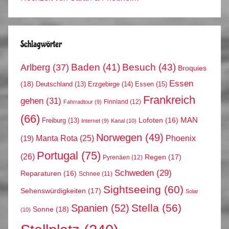
Schlagwörter
Arlberg
(37)
Baden
(41)
Besuch
(43)
Broquies
Essen
(18)
Erzgebirge
(14)
Essen
(15)
Deutschland
(13)
Frankreich
gehen
(31)
Finnland
(12)
Fahrradtour
(9)
(66)
MAN
Lofoten
(16)
Freiburg
(13)
Internet
(9)
Kanal
(10)
Norwegen
(49)
Phoenix
Manta Rota
(25)
(19)
Portugal
(75)
(26)
Regen
(17)
Pyrenäen
(12)
Schweden
(29)
Reparaturen
(16)
Schnee
(11)
Sightseeing
(60)
Sehenswürdigkeiten
(17)
Solar
Stella
(56)
Spanien
(52)
Sonne
(18)
(10)