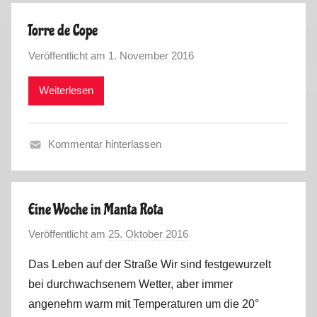
r
P
i
a
Torre de Cope
o
d
n
r
e
Veröffentlicht am
1. November 2016
v
c
t
o
o
e
u
s
Weiterlesen
n
,
g
M
S
a
a
p
l
Kommentar hinterlassen
r
a
2
F
k
i
0
r
u
n
1
a
s
,
Eine Woche in Manta Rota
6
n
P
Veröffentlicht am
25. Oktober 2016
v
c
o
o
e
r
Das Leben auf der Straße Wir sind festgewurzelt
n
,
t
bei durchwachsenem Wetter, aber immer
M
S
u
angenehm warm mit Temperaturen um die 20°
a
p
g