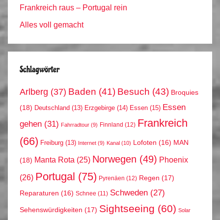
Frankreich raus – Portugal rein
Alles voll gemacht
Schlagwörter
Arlberg
(37)
Baden
(41)
Besuch
(43)
Broquies
Essen
(18)
Erzgebirge
(14)
Essen
(15)
Deutschland
(13)
Frankreich
gehen
(31)
Finnland
(12)
Fahrradtour
(9)
(66)
MAN
Lofoten
(16)
Freiburg
(13)
Internet
(9)
Kanal
(10)
Norwegen
(49)
Phoenix
Manta Rota
(25)
(18)
Portugal
(75)
(26)
Regen
(17)
Pyrenäen
(12)
Schweden
(27)
Reparaturen
(16)
Schnee
(11)
Sightseeing
(60)
Sehenswürdigkeiten
(17)
Solar