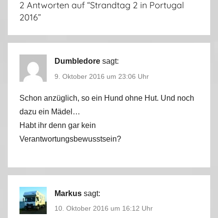
2 Antworten auf “
Strandtag 2 in Portugal
,
2016
”
P
o
r
t
Dumbledore
sagt:
u
9. Oktober 2016 um 23:06 Uhr
g
a
Schon anzüglich, so ein Hund ohne Hut. Und noch
l
dazu ein Mädel…
2
Habt ihr denn gar kein
0
Verantwortungsbewusstsein?
1
6
Markus
sagt:
10. Oktober 2016 um 16:12 Uhr