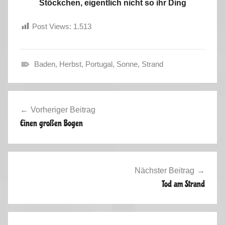
Stöckchen, eigentlich nicht so ihr Ding
Post Views:
1.513
Baden
,
Herbst
,
Portugal
,
Sonne
,
Strand
F
r
Beitragsnavigation
a
Vorheriger Beitrag
n
Einen großen Bogen
c
e
,
S
Nächster Beitrag
p
Tod am Strand
a
i
n