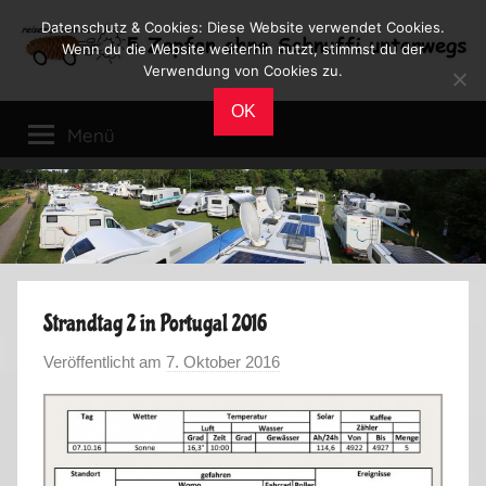
Zum
Datenschutz & Cookies: Diese Website verwendet Cookies.
Inhalt
Wenn du die Website weiterhin nutzt, stimmst du der
Verwendung von Cookies zu.
springen
Reiseblog
Reisen
OK
und
Menü
Leben
im
Wohnmobil
Strandtag 2 in Portugal 2016
Veröffentlicht am
7. Oktober 2016
v
o
n
M
a