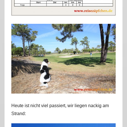
r
k
u
s
Heute ist nicht viel passiert, wir liegen nackig am
Strand: