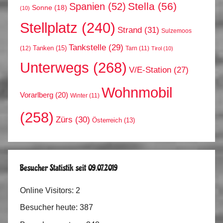
Stella
(56)
Spanien
(52)
Sonne
(18)
(10)
Stellplatz
(240)
Strand
(31)
Sulzemoos
Tankstelle
(29)
Tanken
(15)
(12)
Tarn
(11)
Tirol
(10)
Unterwegs
(268)
V/E-Station
(27)
Wohnmobil
Vorarlberg
(20)
Winter
(11)
(258)
Zürs
(30)
Österreich
(13)
Besucher Statistik seit 09.07.2019
Online Visitors:
2
Besucher heute:
387