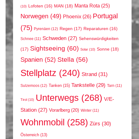
Manta Rota
(25)
MAN
(18)
Lofoten
(16)
(10)
Portugal
Norwegen
(49)
Phoenix
(26)
(75)
Regen
(17)
Reparaturen
(16)
Pyrenäen
(12)
Schweden
(27)
Sehenswürdigkeiten
Schnee
(11)
Sightseeing
(60)
(17)
Sonne
(18)
Solar
(10)
Stella
(56)
Spanien
(52)
Stellplatz
(240)
Strand
(31)
Tankstelle
(29)
Tanken
(15)
Sulzemoos
(12)
Tarn
(11)
Unterwegs
(268)
V/E-
Tirol
(10)
Station
(27)
Vorarlberg
(20)
Winter
(11)
Wohnmobil
(258)
Zürs
(30)
Österreich
(13)