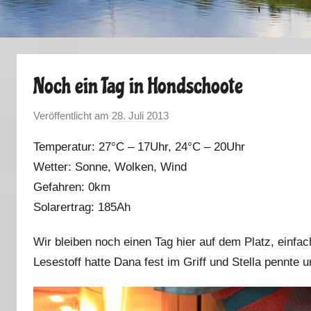
Noch ein Tag in Hondschoote
Veröffentlicht am
28. Juli 2013
v
o
Temperatur: 27°C – 17Uhr, 24°C – 20Uhr
n
Wetter: Sonne, Wolken, Wind
M
Gefahren: 0km
a
r
Solarertrag: 185Ah
k
Wir bleiben noch einen Tag hier auf dem Platz, einfac
u
s
Lesestoff hatte Dana fest im Griff und Stella pennte u