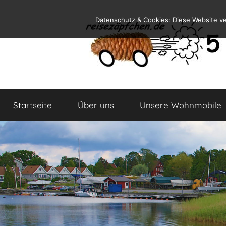
Zum
Datenschutz & Cookies: Diese Website v
Inhalt
springen
Reiseblog
Reisen
und
Startseite
Über uns
Unsere Wohnmobile
Leben
im
Wohnmobil