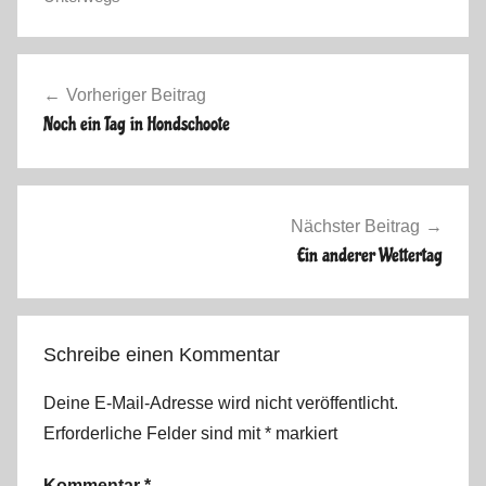
o
m
Beitragsnavigation
m
Vorheriger Beitrag
e
Noch ein Tag in Hondschoote
r
2
0
1
Nächster Beitrag
3
Ein anderer Wettertag
Schreibe einen Kommentar
Deine E-Mail-Adresse wird nicht veröffentlicht.
Erforderliche Felder sind mit
*
markiert
Kommentar
*