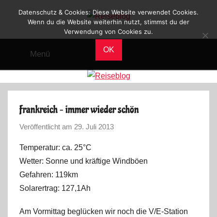
Zum
Datenschutz & Cookies: Diese Website verwendet Cookies.
Inhalt
Wenn du die Website weiterhin nutzt, stimmst du der
Verwendung von Cookies zu.
Reiseblog
springen
Reisen
und
OK
Menü
Leben
im
Wohnmobil
Frankreich – immer wieder schön
Veröffentlicht am
29. Juli 2013
v
o
Temperatur: ca. 25°C
n
Wetter: Sonne und kräftige Windböen
M
Gefahren: 119km
a
Solarertrag: 127,1Ah
r
k
Am Vormittag beglücken wir noch die V/E-Station
u