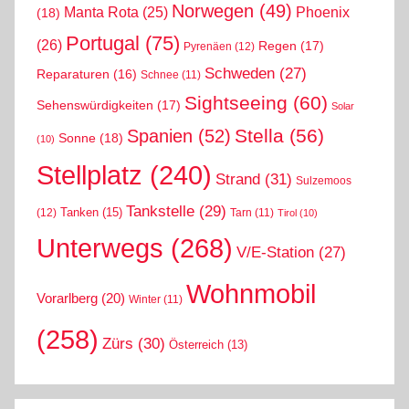
Norwegen
(49)
Phoenix
Manta Rota
(25)
(18)
Portugal
(75)
(26)
Regen
(17)
Pyrenäen
(12)
Schweden
(27)
Reparaturen
(16)
Schnee
(11)
Sightseeing
(60)
Sehenswürdigkeiten
(17)
Solar
Stella
(56)
Spanien
(52)
Sonne
(18)
(10)
Stellplatz
(240)
Strand
(31)
Sulzemoos
Tankstelle
(29)
Tanken
(15)
(12)
Tarn
(11)
Tirol
(10)
Unterwegs
(268)
V/E-Station
(27)
Wohnmobil
Vorarlberg
(20)
Winter
(11)
(258)
Zürs
(30)
Österreich
(13)