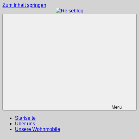
Zum Inhalt springen
Reiseblog
Reisen
und
Leben
im
Wohnmobil
Menü
Startseite
Über uns
Unsere Wohnmobile