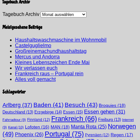
Tagebuch Archiv
Tagebuch Archiv
Meistgesehene Beiträge
Haushaltswaschmaschine im Wohnmobil
Castelguglielmo
Großreinemachundhaushaltstag
Mercus und Andorra
Kleines Lebenszeichen Ende Mai
Wir verlassen euch
Frankreich raus – Portugal rein
Alles voll gemacht
Schlagwörter
Arlberg
(37)
Baden
(41)
Besuch
(43)
Broquies
(18)
Essen gehen
(31)
Erzgebirge
(14)
Essen
(15)
Deutschland
(13)
Frankreich
(66)
Finnland
(12)
Freiburg
(13)
Fahrradtour
(9)
Internet
Norwegen
Manta Rota
(25)
MAN
(18)
Lofoten
(16)
(9)
Kanal
(10)
Portugal
(75)
(49)
Phoenix
(26)
Regen
(17)
Pyrenäen
(12)