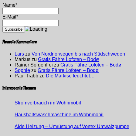
Name*
E-Mail*
Neueste Kommentare
Lars
zu
Von Nordnorwegen bis nach Südschweden
Markus
zu
Gratis Fähre Lofoten – Bodø
Rainer Sorgenfrei
zu
Gratis Fähre Lofoten – Bodø
Sophie
zu
Gratis Fähre Lofoten – Bodø
Paul Trabb
zu
Die Markise leuchtet…
Interessante Themen
Stromverbrauch im Wohnmobil
Haushaltswaschmaschine im Wohnmobil
Alde Heizung – Umrüstung auf Vortex Umwälzpumpe