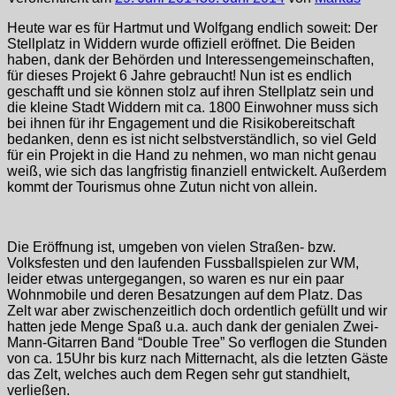
Heute war es für Hartmut und Wolfgang endlich soweit: Der
Stellplatz in Widdern wurde offiziell eröffnet. Die Beiden
haben, dank der Behörden und Interessengemeinschaften,
für dieses Projekt 6 Jahre gebraucht! Nun ist es endlich
geschafft und sie können stolz auf ihren Stellplatz sein und
die kleine Stadt Widdern mit ca. 1800 Einwohner muss sich
bei ihnen für ihr Engagement und die Risikobereitschaft
bedanken, denn es ist nicht selbstverständlich, so viel Geld
für ein Projekt in die Hand zu nehmen, wo man nicht genau
weiß, wie sich das langfristig finanziell entwickelt. Außerdem
kommt der Tourismus ohne Zutun nicht von allein.
Die Eröffnung ist, umgeben von vielen Straßen- bzw.
Volksfesten und den laufenden Fussballspielen zur WM,
leider etwas untergegangen, so waren es nur ein paar
Wohnmobile und deren Besatzungen auf dem Platz. Das
Zelt war aber zwischenzeitlich doch ordentlich gefüllt und wir
hatten jede Menge Spaß u.a. auch dank der genialen Zwei-
Mann-Gitarren Band “Double Tree” So verflogen die Stunden
von ca. 15Uhr bis kurz nach Mitternacht, als die letzten Gäste
das Zelt, welches auch dem Regen sehr gut standhielt,
verließen.