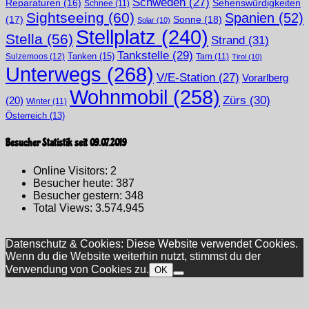
Schweden
(27)
Sehenswürdigkeiten
Reparaturen
(16)
Schnee
(11)
Sightseeing
(60)
Spanien
(52)
(17)
Sonne
(18)
Solar
(10)
Stellplatz
(240)
Stella
(56)
Strand
(31)
Tankstelle
(29)
Tanken
(15)
Sulzemoos
(12)
Tarn
(11)
Tirol
(10)
Unterwegs
(268)
V/E-Station
(27)
Vorarlberg
Wohnmobil
(258)
Zürs
(30)
(20)
Winter
(11)
Österreich
(13)
Besucher Statistik seit 09.07.2019
Online Visitors:
2
Besucher heute:
387
Besucher gestern:
348
Total Views:
3.574.945
Datenschutz & Cookies: Diese Website verwendet Cookies.
Wenn du die Website weiterhin nutzt, stimmst du der
Verwendung von Cookies zu.
OK