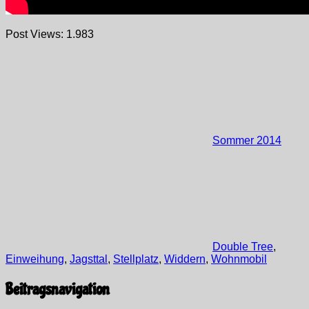
Post Views:
1.983
Sommer 2014
Double Tree
,
Einweihung
,
Jagsttal
,
Stellplatz
,
Widdern
,
Wohnmobil
Beitragsnavigation