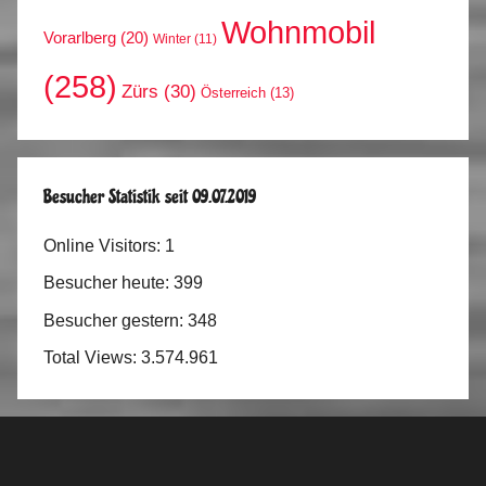
Wohnmobil
Vorarlberg
(20)
Winter
(11)
(258)
Zürs
(30)
Österreich
(13)
Besucher Statistik seit 09.07.2019
Online Visitors:
1
Besucher heute:
399
Besucher gestern:
348
Total Views:
3.574.961