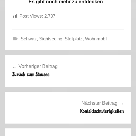
Es gibt noch mehr zu entdecken…
Post Views:
2.737
Schwaz
,
Sightseeing
,
Stellplatz
,
Wohnmobil
F
r
Beitragsnavigation
ü
Vorheriger Beitrag
h
Zurück zum Stausee
l
i
n
g
Nächster Beitrag
2
Kontaktschwierigkeiten
0
1
4