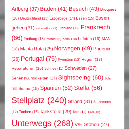
Arlberg
(37)
Baden
(41)
Besuch
(43)
Broquies
Essen
(18)
Erzgebirge
(14)
Essen
(15)
Deutschland
(13)
Frankreich
gehen
(31)
Finnland
(12)
Fahrradtour
(9)
(66)
MAN
Lofoten
(16)
Freiburg
(13)
Internet
(9)
Kanal
(10)
Norwegen
(49)
Phoenix
Manta Rota
(25)
(18)
Portugal
(75)
(26)
Regen
(17)
Pyrenäen
(12)
Schweden
(27)
Reparaturen
(16)
Schnee
(11)
Sightseeing
(60)
Sehenswürdigkeiten
(17)
Solar
Stella
(56)
Spanien
(52)
Sonne
(18)
(10)
Stellplatz
(240)
Strand
(31)
Sulzemoos
Tankstelle
(29)
Tanken
(15)
(12)
Tarn
(11)
Tirol
(10)
Unterwegs
(268)
V/E-Station
(27)