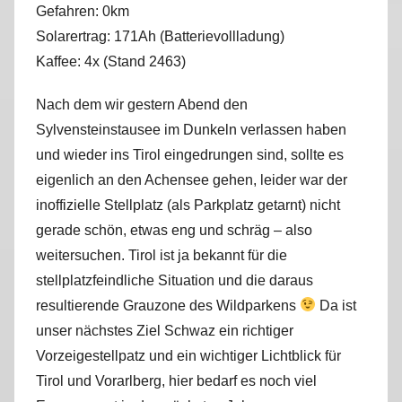
Gefahren: 0km
r
Solarertrag: 171Ah (Batterievollladung)
k
u
Kaffee: 4x (Stand 2463)
s
Nach dem wir gestern Abend den
Sylvensteinstausee im Dunkeln verlassen haben
und wieder ins Tirol eingedrungen sind, sollte es
eigenlich an den Achensee gehen, leider war der
inoffizielle Stellplatz (als Parkplatz getarnt) nicht
gerade schön, etwas eng und schräg – also
weitersuchen. Tirol ist ja bekannt für die
stellplatzfeindliche Situation und die daraus
resultierende Grauzone des Wildparkens
Da ist
unser nächstes Ziel Schwaz ein richtiger
Vorzeigestellpatz und ein wichtiger Lichtblick für
Tirol und Vorarlberg, hier bedarf es noch viel