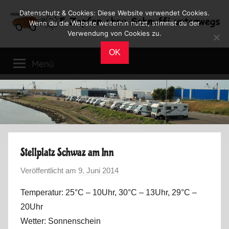
Zum
Datenschutz & Cookies: Diese Website verwendet Cookies.
Inhalt
Wenn du die Website weiterhin nutzt, stimmst du der
Verwendung von Cookies zu.
springen
Reiseblog
Reisen
OK
und
Menü
Leben
im
Wohnmobil
Stellplatz Schwaz am Inn
Veröffentlicht am
9. Juni 2014
v
o
Temperatur: 25°C – 10Uhr, 30°C – 13Uhr, 29°C –
n
20Uhr
M
Wetter: Sonnenschein
a