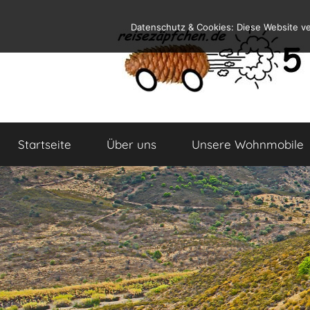
Zum
Datenschutz & Cookies: Diese Website v
Inhalt
springen
Reiseblog
Reisen
und
Startseite
Über uns
Unsere Wohnmobile
Leben
im
Wohnmobil