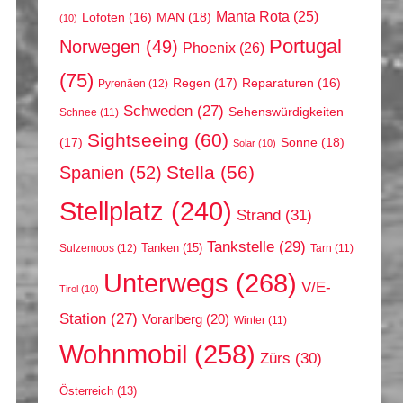
Manta Rota
(25)
MAN
(18)
Lofoten
(16)
(10)
Portugal
Norwegen
(49)
Phoenix
(26)
(75)
Regen
(17)
Reparaturen
(16)
Pyrenäen
(12)
Schweden
(27)
Sehenswürdigkeiten
Schnee
(11)
Sightseeing
(60)
(17)
Sonne
(18)
Solar
(10)
Stella
(56)
Spanien
(52)
Stellplatz
(240)
Strand
(31)
Tankstelle
(29)
Tanken
(15)
Sulzemoos
(12)
Tarn
(11)
Unterwegs
(268)
V/E-
Tirol
(10)
Station
(27)
Vorarlberg
(20)
Winter
(11)
Wohnmobil
(258)
Zürs
(30)
Österreich
(13)