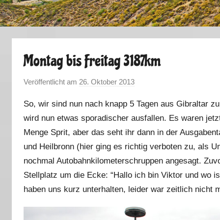
Montag bis Freitag 3187km
Veröffentlicht am
26. Oktober 2013
v
o
So, wir sind nun nach knapp 5 Tagen aus Gibraltar zu
n
wird nun etwas sporadischer ausfallen. Es waren jetz
M
Menge Sprit, aber das seht ihr dann in der Ausgabent
a
r
und Heilbronn (hier ging es richtig verboten zu, als
k
nochmal Autobahnkilometerschruppen angesagt. Zuvo
u
Stellplatz um die Ecke: “Hallo ich bin Viktor und wo i
s
haben uns kurz unterhalten, leider war zeitlich nich