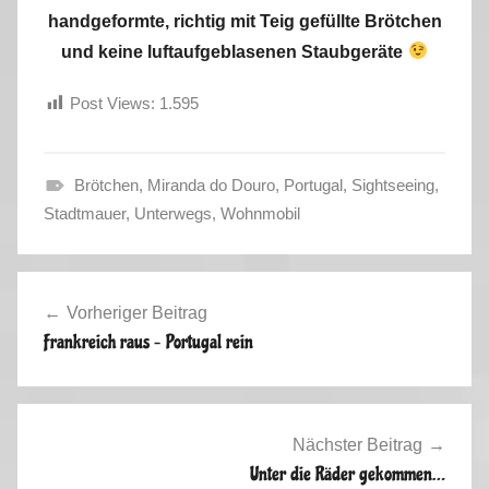
handgeformte, richtig mit Teig gefüllte Brötchen
und keine luftaufgeblasenen Staubgeräte
Post Views:
1.595
Brötchen
,
Miranda do Douro
,
Portugal
,
Sightseeing
,
F
Stadtmauer
,
Unterwegs
,
Wohnmobil
r
a
Beitragsnavigation
n
Vorheriger Beitrag
c
Frankreich raus – Portugal rein
e
,
S
p
Nächster Beitrag
a
Unter die Räder gekommen…