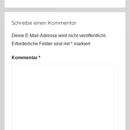
i
n
,
Schreibe einen Kommentar
P
o
Deine E-Mail-Adresse wird nicht veröffentlicht.
r
Erforderliche Felder sind mit
*
markiert
t
u
Kommentar
*
g
a
l
2
0
1
5