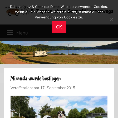
Zum
Datenschutz & Cookies: Diese Website verwendet Cookies.
Inhalt
Wenn du die Website weiterhin nutzt, stimmst du der
Verwendung von Cookies zu.
springen
Reiseblog
Reisen
OK
und
Menü
Leben
im
Wohnmobil
Miranda wurde bestiegen
Veröffentlicht am
17. September 2015
v
o
n
M
a