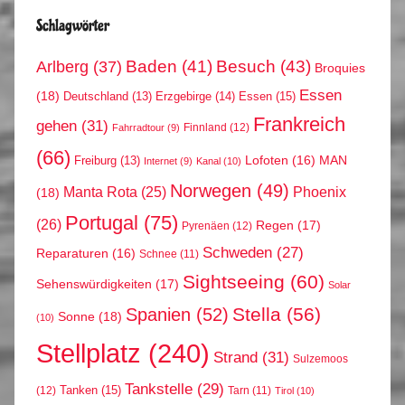
Schlagwörter
Arlberg
(37)
Baden
(41)
Besuch
(43)
Broquies
Essen
(18)
Erzgebirge
(14)
Essen
(15)
Deutschland
(13)
Frankreich
gehen
(31)
Finnland
(12)
Fahrradtour
(9)
(66)
MAN
Lofoten
(16)
Freiburg
(13)
Internet
(9)
Kanal
(10)
Norwegen
(49)
Phoenix
Manta Rota
(25)
(18)
Portugal
(75)
(26)
Regen
(17)
Pyrenäen
(12)
Schweden
(27)
Reparaturen
(16)
Schnee
(11)
Sightseeing
(60)
Sehenswürdigkeiten
(17)
Solar
Stella
(56)
Spanien
(52)
Sonne
(18)
(10)
Stellplatz
(240)
Strand
(31)
Sulzemoos
Tankstelle
(29)
Tanken
(15)
(12)
Tarn
(11)
Tirol
(10)