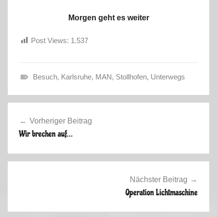
Morgen geht es weiter
Post Views:
1.537
Besuch
,
Karlsruhe
,
MAN
,
Stollhofen
,
Unterwegs
S
o
Beitragsnavigation
m
Vorheriger Beitrag
m
Wir brechen auf…
e
r
2
0
Nächster Beitrag
1
Operation Lichtmaschine
3