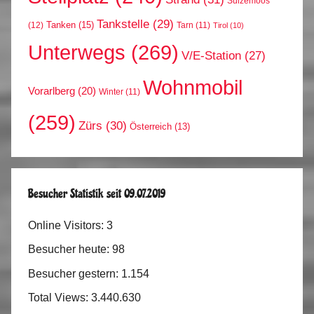
Sulzemoos
Tankstelle
(29)
Tanken
(15)
(12)
Tarn
(11)
Tirol
(10)
Unterwegs
(269)
V/E-Station
(27)
Wohnmobil
Vorarlberg
(20)
Winter
(11)
(259)
Zürs
(30)
Österreich
(13)
Besucher Statistik seit 09.07.2019
Online Visitors:
3
Besucher heute:
98
Besucher gestern:
1.154
Total Views:
3.440.630