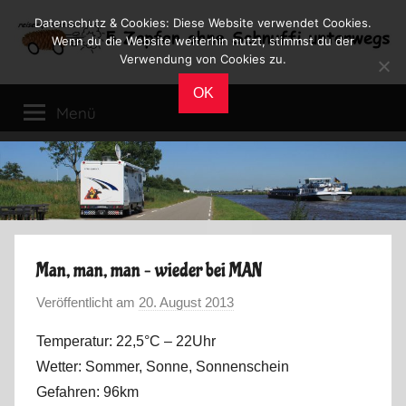
Zum
Datenschutz & Cookies: Diese Website verwendet Cookies.
Inhalt
Wenn du die Website weiterhin nutzt, stimmst du der
Verwendung von Cookies zu.
springen
Reiseblog
Reisen
OK
und
Menü
Leben
im
Wohnmobil
Man, man, man – wieder bei MAN
Veröffentlicht am
20. August 2013
v
o
Temperatur: 22,5°C – 22Uhr
n
Wetter: Sommer, Sonne, Sonnenschein
M
Gefahren: 96km
a