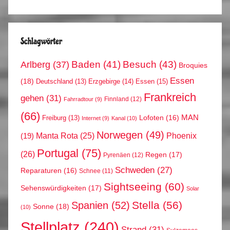
Schlagwörter
Arlberg
(37)
Baden
(41)
Besuch
(43)
Broquies
Essen
(18)
Erzgebirge
(14)
Essen
(15)
Deutschland
(13)
Frankreich
gehen
(31)
Finnland
(12)
Fahrradtour
(9)
(66)
MAN
Lofoten
(16)
Freiburg
(13)
Internet
(9)
Kanal
(10)
Norwegen
(49)
Phoenix
Manta Rota
(25)
(19)
Portugal
(75)
(26)
Regen
(17)
Pyrenäen
(12)
Schweden
(27)
Reparaturen
(16)
Schnee
(11)
Sightseeing
(60)
Sehenswürdigkeiten
(17)
Solar
Stella
(56)
Spanien
(52)
Sonne
(18)
(10)
Stellplatz
(240)
Strand
(31)