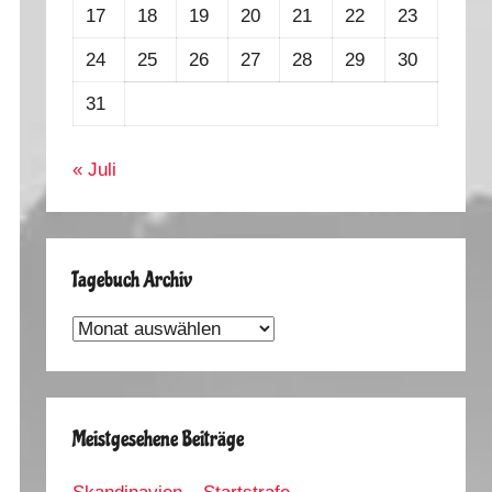
17
18
19
20
21
22
23
24
25
26
27
28
29
30
31
« Juli
Tagebuch Archiv
Tagebuch
Archiv
Meistgesehene Beiträge