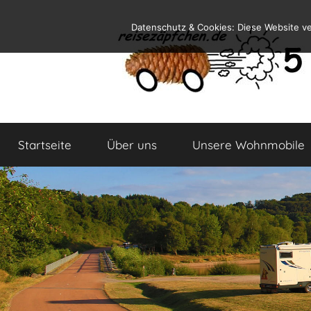
Zum
Datenschutz & Cookies: Diese Website v
Inhalt
springen
Reiseblog
Reisen
und
Startseite
Über uns
Unsere Wohnmobile
Leben
im
Wohnmobil