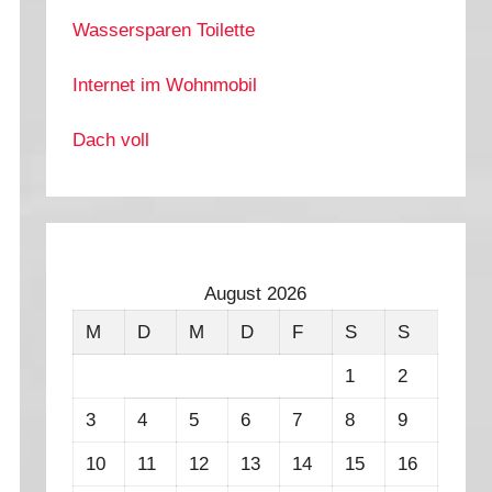
Wassersparen Toilette
Internet im Wohnmobil
Dach voll
August 2026
M
D
M
D
F
S
S
1
2
3
4
5
6
7
8
9
10
11
12
13
14
15
16