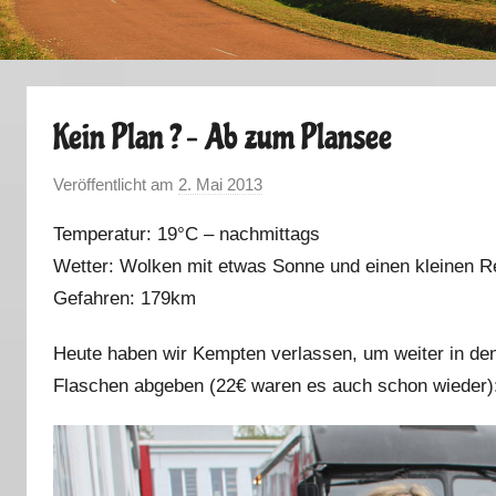
Kein Plan ? – Ab zum Plansee
Veröffentlicht am
2. Mai 2013
v
o
Temperatur: 19°C – nachmittags
n
Wetter: Wolken mit etwas Sonne und einen kleinen 
M
Gefahren: 179km
a
r
Heute haben wir Kempten verlassen, um weiter in de
k
Flaschen abgeben (22€ waren es auch schon wieder)
u
s