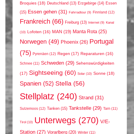
Broquies
(18)
Erzgebirge
(14)
Essen
Deutschland
(13)
Essen gehen
(31)
(15)
Finnland
(12)
Fahrradtour
(9)
Frankreich
(66)
Freiburg
(13)
Internet
(9)
Kanal
Manta Rota
(25)
MAN
(19)
Lofoten
(16)
(10)
Portugal
Norwegen
(49)
Phoenix
(26)
(75)
Regen
(17)
Reparaturen
(16)
Pyrenäen
(12)
Schweden
(29)
Sehenswürdigkeiten
Schnee
(11)
Sightseeing
(60)
(17)
Sonne
(18)
Solar
(10)
Stella
(56)
Spanien
(52)
Stellplatz
(240)
Strand
(31)
Tankstelle
(29)
Tanken
(15)
Sulzemoos
(12)
Tarn
(11)
Unterwegs
(270)
V/E-
Tirol
(10)
Station
(27)
Vorarlberg
(20)
Winter
(11)