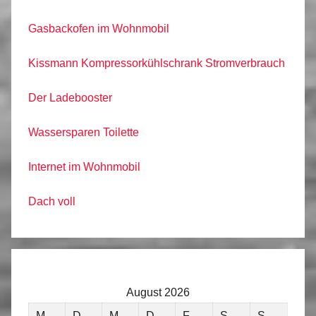
Gasbackofen im Wohnmobil
Kissmann Kompressorkühlschrank Stromverbrauch
Der Ladebooster
Wassersparen Toilette
Internet im Wohnmobil
Dach voll
August 2026
M
D
M
D
F
S
S