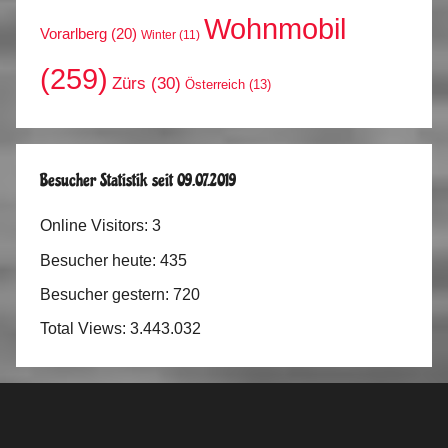
Wohnmobil
Vorarlberg
(20)
Winter
(11)
(259)
Zürs
(30)
Österreich
(13)
Besucher Statistik seit 09.07.2019
Online Visitors:
3
Besucher heute:
435
Besucher gestern:
720
Total Views:
3.443.032