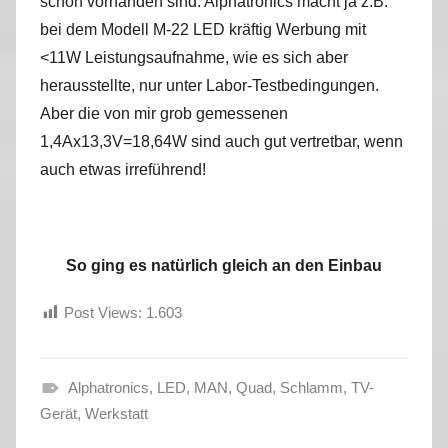
schon vorhanden sind. Alphatronics macht ja z.B.
bei dem Modell M-22 LED kräftig Werbung mit
<11W Leistungsaufnahme, wie es sich aber
herausstellte, nur unter Labor-Testbedingungen.
Aber die von mir grob gemessenen
1,4Ax13,3V=18,64W sind auch gut vertretbar, wenn
auch etwas irreführend!
So ging es natürlich gleich an den Einbau
Post Views:
1.603
Alphatronics
,
LED
,
MAN
,
Quad
,
Schlamm
,
TV-
H
Gerät
,
Werkstatt
e