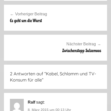
r
Beitragsnavigation
b
Vorheriger Beitrag
s
Es geht um die Wurst
t
2
0
1
Nächster Beitrag
4
Zwischenstopp Sulzemoos
2 Antworten auf “
Kabel, Schlamm und TV-
Konsum für alle
”
Ralf
sagt:
8. März 2015 um 00:13 Uhr