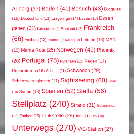
Arlberg
(37)
Baden
(41)
Besuch
(43)
Broquies
Essen
(18)
Erzgebirge
(14)
Essen
(15)
Deutschland
(13)
Frankreich
gehen
(31)
Finnland
(12)
Fahrradtour
(9)
(66)
MAN
Lofoten
(16)
Freiburg
(13)
Internet
(9)
Kanal
(10)
Norwegen
(49)
Phoenix
Manta Rota
(25)
(19)
Portugal
(75)
(26)
Regen
(17)
Pyrenäen
(12)
Schweden
(29)
Reparaturen
(16)
Schnee
(11)
Sightseeing
(60)
Sehenswürdigkeiten
(17)
Solar
Stella
(56)
Spanien
(52)
Sonne
(18)
(10)
Stellplatz
(240)
Strand
(31)
Sulzemoos
Tankstelle
(29)
Tanken
(15)
(12)
Tarn
(11)
Tirol
(10)
Unterwegs
(270)
V/E-Station
(27)