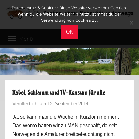
Zum
Datenschutz & Cookies: Diese Website verwendet Cookies.
Inhalt
Wenn du die Website weiterhin nutzt, stimmst du der
Verwendung von Cookies zu.
springen
Reiseblog
Reisen
OK
und
Menü
Leben
im
Wohnmobil
Kabel, Schlamm und TV-Konsum für alle
Veröffentlicht am
12. September 2014
v
o
Ja, so kann man die Woche in Kurzform nennen.
n
Das Womo hatten wir zu MAN geschafft, da seit
M
Norwegen die Amaturenbrettbeleuchtung nicht
a