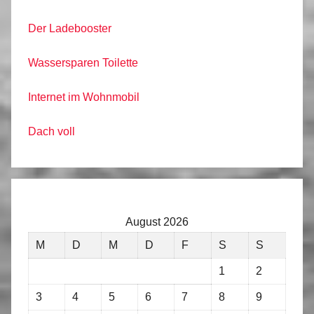
Der Ladebooster
Wassersparen Toilette
Internet im Wohnmobil
Dach voll
August 2026
M
D
M
D
F
S
S
1
2
3
4
5
6
7
8
9