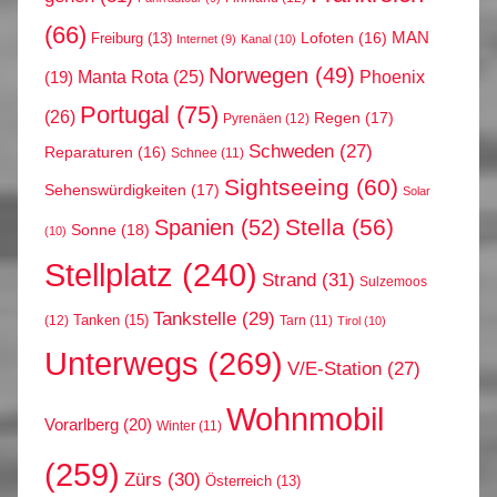
(66)
MAN
Lofoten
(16)
Freiburg
(13)
Internet
(9)
Kanal
(10)
Norwegen
(49)
Phoenix
Manta Rota
(25)
(19)
Portugal
(75)
(26)
Regen
(17)
Pyrenäen
(12)
Schweden
(27)
Reparaturen
(16)
Schnee
(11)
Sightseeing
(60)
Sehenswürdigkeiten
(17)
Solar
Stella
(56)
Spanien
(52)
Sonne
(18)
(10)
Stellplatz
(240)
Strand
(31)
Sulzemoos
Tankstelle
(29)
Tanken
(15)
(12)
Tarn
(11)
Tirol
(10)
Unterwegs
(269)
V/E-Station
(27)
Wohnmobil
Vorarlberg
(20)
Winter
(11)
(259)
Zürs
(30)
Österreich
(13)