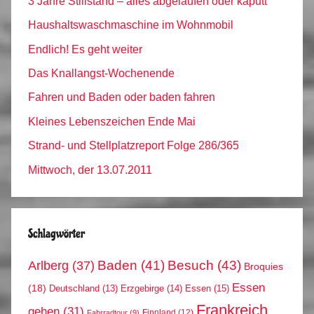
3 Jahre Stillstand – alles abgelaufen oder kaputt
Haushaltswaschmaschine im Wohnmobil
Endlich! Es geht weiter
Das Knallangst-Wochenende
Fahren und Baden oder baden fahren
Kleines Lebenszeichen Ende Mai
Strand- und Stellplatzreport Folge 286/365
Mittwoch, der 13.07.2011
Schlagwörter
Arlberg
(37)
Baden
(41)
Besuch
(43)
Broquies
Essen
(18)
Erzgebirge
(14)
Essen
(15)
Deutschland
(13)
Frankreich
gehen
(31)
Finnland
(12)
Fahrradtour
(9)