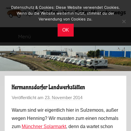
Zum
Datenschutz & Cookies: Diese Website verwendet Cookies.
Inhalt
Wenn du die Website weiterhin nutzt, stimmst du der
Verwendung von Cookies zu.
springen
Reiseblog
Reisen
OK
und
Menü
Leben
im
Wohnmobil
Hermannsdorfer Landwerkstätten
Veröffentlicht am
23. November 2014
v
o
Warum sind wir eigentlich hier in Sulzemoos, außer
n
wegen Henning? Wir mussten zum einen nochmals
M
zum
Münchner Solarmarkt
, denn da wartet schon
a