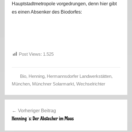
Hauptstadtmetropole vorgedrungen, denn hier gibt
es einen Absenker des Biodorfes:
Post Views:
1.525
Bio
,
Henning
,
Hermannsdorfer Landwerkstätten
,
H
München
,
Münchner Solarmarkt
,
Wechselrichter
e
r
Beitragsnavigation
b
Vorheriger Beitrag
s
Henning´s: Der Abstecher im Moos
t
2