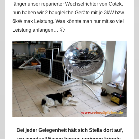
länger unser reparierter Wechselrichter von Cotek,
r
nun haben wir 2 baugleiche Geräte mit je 3kW bzw.
k
u
6kW max Leistung. Was könnte man nur mit so viel
s
Leistung anfangen… 🙂
Bei jeder Gelegenheit hält sich Stella dort auf,
wo eventuell Essen heraus springen könnte,