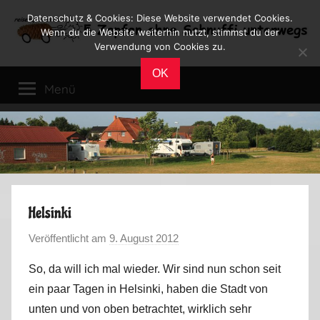
Zum
Datenschutz & Cookies: Diese Website verwendet Cookies.
Inhalt
Wenn du die Website weiterhin nutzt, stimmst du der
Verwendung von Cookies zu.
springen
Reiseblog
Reisen
OK
und
Menü
Leben
im
Wohnmobil
Helsinki
Veröffentlicht am
9. August 2012
v
o
So, da will ich mal wieder. Wir sind nun schon seit
n
ein paar Tagen in Helsinki, haben die Stadt von
M
unten und von oben betrachtet, wirklich sehr
a