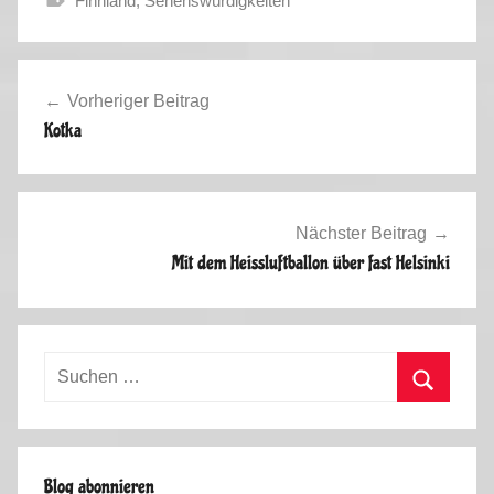
Finnland
,
Sehenswürdigkeiten
S
o
Beitragsnavigation
m
Vorheriger Beitrag
m
Kotka
e
r
u
r
Nächster Beitrag
l
Mit dem Heissluftballon über fast Helsinki
a
u
b
Suchen
2
nach:
0
Suchen
1
2
Blog abonnieren