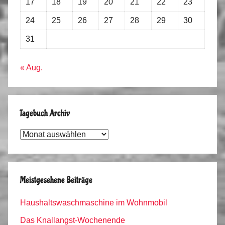
17
18
19
20
21
22
23
24
25
26
27
28
29
30
31
« Aug.
Tagebuch Archiv
Tagebuch
Archiv
Meistgesehene Beiträge
Haushaltswaschmaschine im Wohnmobil
Das Knallangst-Wochenende