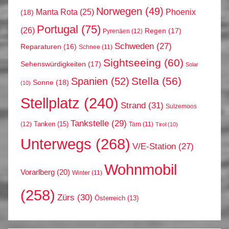
Norwegen
(49)
Phoenix
Manta Rota
(25)
(18)
Portugal
(75)
(26)
Regen
(17)
Pyrenäen
(12)
Schweden
(27)
Reparaturen
(16)
Schnee
(11)
Sightseeing
(60)
Sehenswürdigkeiten
(17)
Solar
Stella
(56)
Spanien
(52)
Sonne
(18)
(10)
Stellplatz
(240)
Strand
(31)
Sulzemoos
Tankstelle
(29)
Tanken
(15)
(12)
Tarn
(11)
Tirol
(10)
Unterwegs
(268)
V/E-Station
(27)
Wohnmobil
Vorarlberg
(20)
Winter
(11)
(258)
Zürs
(30)
Österreich
(13)