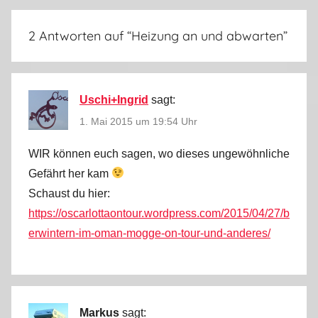
5
2 Antworten auf “
Heizung an und abwarten
”
Uschi+Ingrid
sagt:
1. Mai 2015 um 19:54 Uhr
WIR können euch sagen, wo dieses ungewöhnliche
Gefährt her kam
Schaust du hier:
https://oscarlottaontour.wordpress.com/2015/04/27/b
erwintern-im-oman-mogge-on-tour-und-anderes/
Markus
sagt: