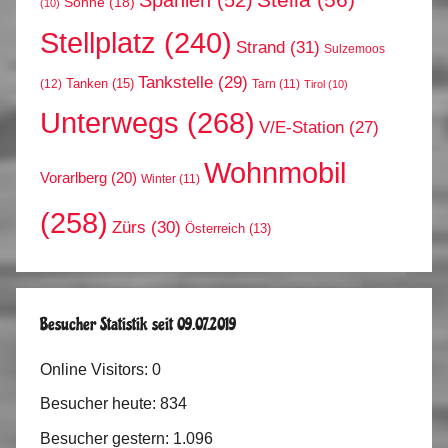
Sonne
(18)
(10)
Stellplatz
(240)
Strand
(31)
Sulzemoos
Tankstelle
(29)
Tanken
(15)
(12)
Tarn
(11)
Tirol
(10)
Unterwegs
(268)
V/E-Station
(27)
Wohnmobil
Vorarlberg
(20)
Winter
(11)
(258)
Zürs
(30)
Österreich
(13)
Besucher Statistik seit 09.07.2019
Online Visitors:
0
Besucher heute:
834
Besucher gestern:
1.096