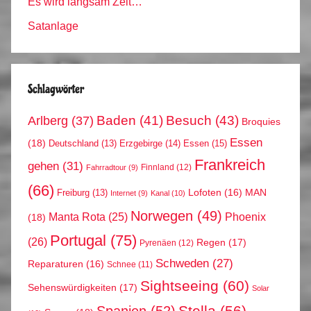
Es wird langsam Zeit…
Satanlage
Schlagwörter
Arlberg
(37)
Baden
(41)
Besuch
(43)
Broquies
Essen
(18)
Erzgebirge
(14)
Essen
(15)
Deutschland
(13)
Frankreich
gehen
(31)
Finnland
(12)
Fahrradtour
(9)
(66)
MAN
Lofoten
(16)
Freiburg
(13)
Internet
(9)
Kanal
(10)
Norwegen
(49)
Phoenix
Manta Rota
(25)
(18)
Portugal
(75)
(26)
Regen
(17)
Pyrenäen
(12)
Schweden
(27)
Reparaturen
(16)
Schnee
(11)
Sightseeing
(60)
Sehenswürdigkeiten
(17)
Solar
Stella
(56)
Spanien
(52)