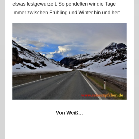
etwas festgewurzelt. So pendelten wir die Tage
r
immer zwischen Frühling und Winter hin und her:
k
u
s
Von Weiß…