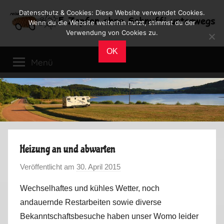
Zum
Datenschutz & Cookies: Diese Website verwendet Cookies.
Inhalt
Wenn du die Website weiterhin nutzt, stimmst du der
Verwendung von Cookies zu.
springen
Reiseblog
Reisen
OK
und
Menü
Leben
im
Wohnmobil
Heizung an und abwarten
Veröffentlicht am
30. April 2015
v
o
Wechselhaftes und kühles Wetter, noch
n
andauernde Restarbeiten sowie diverse
M
Bekanntschaftsbesuche haben unser Womo leider
a