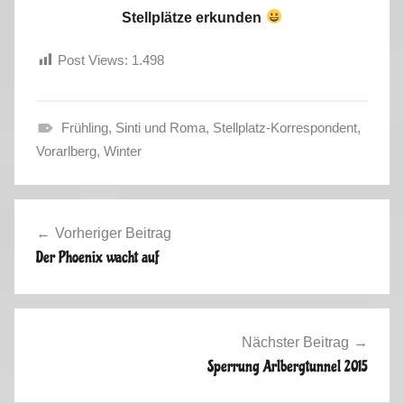
Stellplätze erkunden
Post Views:
1.498
Frühling
,
Sinti und Roma
,
Stellplatz-Korrespondent
,
F
Vorarlberg
,
Winter
r
ü
Beitragsnavigation
h
Vorheriger Beitrag
l
Der Phoenix wacht auf
i
n
g
2
Nächster Beitrag
0
Sperrung Arlbergtunnel 2015
1