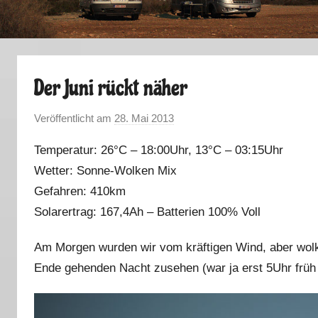
Der Juni rückt näher
Veröffentlicht am
28. Mai 2013
v
o
Temperatur: 26°C – 18:00Uhr, 13°C – 03:15Uhr
n
Wetter: Sonne-Wolken Mix
M
Gefahren: 410km
a
r
Solarertrag: 167,4Ah – Batterien 100% Voll
k
Am Morgen wurden wir vom kräftigen Wind, aber wolk
u
s
Ende gehenden Nacht zusehen (war ja erst 5Uhr frü