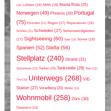
Manta Rota
(25)
MAN
(18)
Lofoten
(16)
(10)
Portugal
Norwegen
(49)
Phoenix
(26)
(75)
Regen
(17)
Reparaturen
(16)
Pyrenäen
(12)
Schweden
(27)
Sehenswürdigkeiten
Schnee
(11)
Sightseeing
(60)
(17)
Sonne
(18)
Solar
(10)
Stella
(56)
Spanien
(52)
Stellplatz
(240)
Strand
(31)
Tankstelle
(29)
Tanken
(15)
Sulzemoos
(12)
Tarn
(11)
Unterwegs
(268)
V/E-
Tirol
(10)
Station
(27)
Vorarlberg
(20)
Winter
(11)
Wohnmobil
(258)
Zürs
(30)
Österreich
(13)