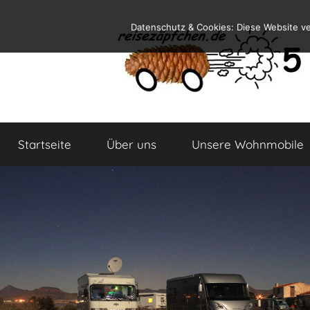
Zum
Datenschutz & Cookies: Diese Website v
Inhalt
springen
Reiseblog
Reisen
und
Startseite
Über uns
Unsere Wohnmobile
Leben
im
Wohnmobil