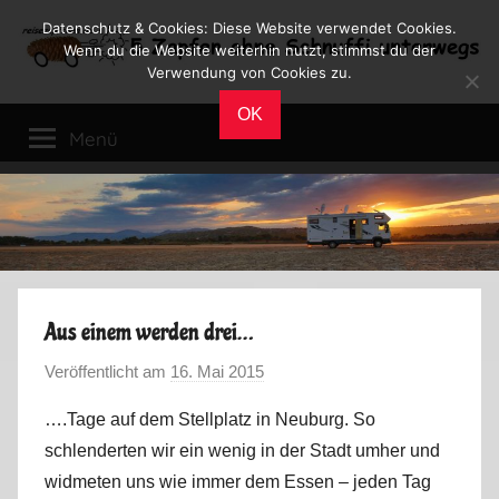
Zum
Datenschutz & Cookies: Diese Website verwendet Cookies.
Inhalt
Wenn du die Website weiterhin nutzt, stimmst du der
Verwendung von Cookies zu.
springen
Reiseblog
Reisen
OK
und
Menü
Leben
im
Wohnmobil
Aus einem werden drei…
Veröffentlicht am
16. Mai 2015
v
o
….Tage auf dem Stellplatz in Neuburg. So
n
schlenderten wir ein wenig in der Stadt umher und
M
widmeten uns wie immer dem Essen – jeden Tag
a