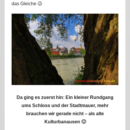
das Gleiche 😉
r
k
u
s
Da ging es zuerst hin: Ein kleiner Rundgang
ums Schloss und der Stadtmauer, mehr
brauchen wir gerade nicht – als alte
Kulturbanausen 🙂