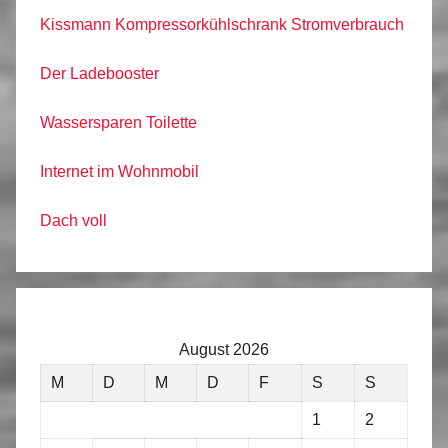
Kissmann Kompressorkühlschrank Stromverbrauch
Der Ladebooster
Wassersparen Toilette
Internet im Wohnmobil
Dach voll
August 2026
M
D
M
D
F
S
S
1
2