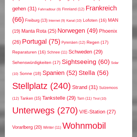
Frankreich
gehen
(31)
Finnland
(12)
Fahrradtour
(9)
(66)
MAN
Lofoten
(16)
Freiburg
(13)
Internet
(9)
Kanal
(10)
Norwegen
(49)
Phoenix
Manta Rota
(25)
(19)
Portugal
(75)
(26)
Regen
(17)
Pyrenäen
(12)
Schweden
(29)
Reparaturen
(16)
Schnee
(11)
Sightseeing
(60)
Sehenswürdigkeiten
(17)
Solar
Stella
(56)
Spanien
(52)
Sonne
(18)
(10)
Stellplatz
(240)
Strand
(31)
Sulzemoos
Tankstelle
(29)
Tanken
(15)
(12)
Tarn
(11)
Tirol
(10)
Unterwegs
(270)
V/E-Station
(27)
Wohnmobil
Vorarlberg
(20)
Winter
(11)