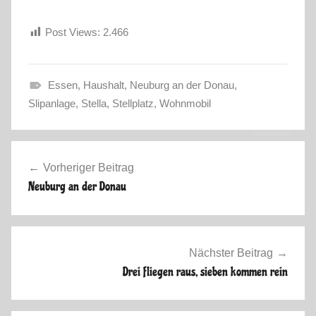
Post Views:
2.466
Essen
,
Haushalt
,
Neuburg an der Donau
,
F
Slipanlage
,
Stella
,
Stellplatz
,
Wohnmobil
r
ü
Beitragsnavigation
h
Vorheriger Beitrag
l
Neuburg an der Donau
i
n
g
2
Nächster Beitrag
0
Drei fliegen raus, sieben kommen rein
1
5