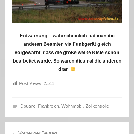
Entwarnung – wahrscheinlich hat man die
anderen Beamten via Funkgerät gleich
vorgewarnt, dass die große weiße Kiste schon
bearbeitet wurde. So waren diesmal die anderen
dran
Post Views:
2.511
Douane
,
Frankreich
,
Wohnmobil
,
Zollkontrolle
H
e
Beitragsnavigation
r
Vorheriger Beitrag