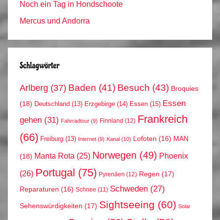
Noch ein Tag in Hondschoote
Mercus und Andorra
Schlagwörter
Arlberg
(37)
Baden
(41)
Besuch
(43)
Broquies
Essen
(18)
Erzgebirge
(14)
Essen
(15)
Deutschland
(13)
Frankreich
gehen
(31)
Finnland
(12)
Fahrradtour
(9)
(66)
MAN
Lofoten
(16)
Freiburg
(13)
Internet
(9)
Kanal
(10)
Norwegen
(49)
Phoenix
Manta Rota
(25)
(18)
Portugal
(75)
(26)
Regen
(17)
Pyrenäen
(12)
Schweden
(27)
Reparaturen
(16)
Schnee
(11)
Sightseeing
(60)
Sehenswürdigkeiten
(17)
Solar