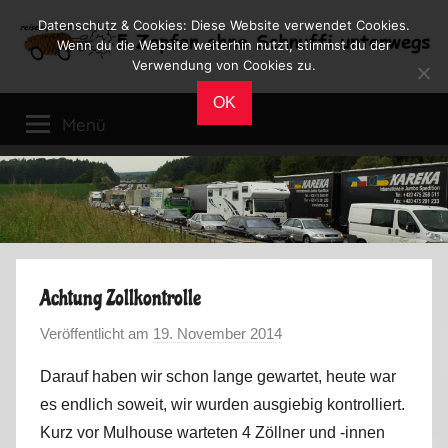
Zum
Datenschutz & Cookies: Diese Website verwendet Cookies.
Inhalt
Wenn du die Website weiterhin nutzt, stimmst du der
Verwendung von Cookies zu.
springen
Reiseblog
Reisen
OK
und
Menü
Leben
im
Wohnmobil
Achtung Zollkontrolle
Veröffentlicht am
19. November 2014
v
o
Darauf haben wir schon lange gewartet, heute war
n
es endlich soweit, wir wurden ausgiebig kontrolliert.
M
Kurz vor Mulhouse warteten 4 Zöllner und -innen
a