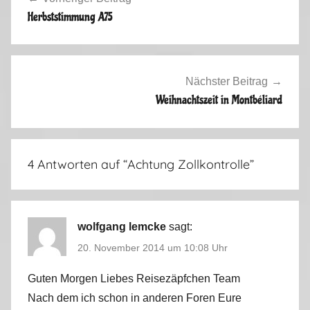
b
Herbststimmung A75
s
t
2
0
Nächster Beitrag
1
Weihnachtszeit in Montbéliard
4
4 Antworten auf “
Achtung Zollkontrolle
”
wolfgang lemcke
sagt:
20. November 2014 um 10:08 Uhr
Guten Morgen Liebes Reisezäpfchen Team
Nach dem ich schon in anderen Foren Eure