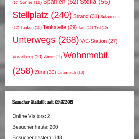
Stella
(56)
Spanien
(52)
Sonne
(18)
(10)
Stellplatz
(240)
Strand
(31)
Sulzemoos
Tankstelle
(29)
Tanken
(15)
(12)
Tarn
(11)
Tirol
(10)
Unterwegs
(268)
V/E-Station
(27)
Wohnmobil
Vorarlberg
(20)
Winter
(11)
(258)
Zürs
(30)
Österreich
(13)
Besucher Statistik seit 09.07.2019
Online Visitors:
2
Besucher heute:
200
Besucher gestern:
348