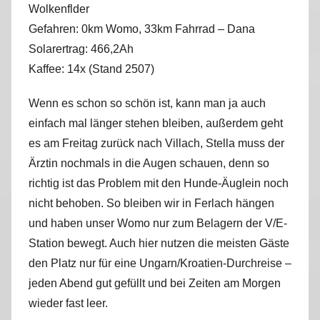
Wolkenflder
r
Gefahren: 0km Womo, 33km Fahrrad – Dana
k
u
Solarertrag: 466,2Ah
s
Kaffee: 14x (Stand 2507)
Wenn es schon so schön ist, kann man ja auch
einfach mal länger stehen bleiben, außerdem geht
es am Freitag zurück nach Villach, Stella muss der
Ärztin nochmals in die Augen schauen, denn so
richtig ist das Problem mit den Hunde-Äuglein noch
nicht behoben. So bleiben wir in Ferlach hängen
und haben unser Womo nur zum Belagern der V/E-
Station bewegt. Auch hier nutzen die meisten Gäste
den Platz nur für eine Ungarn/Kroatien-Durchreise –
jeden Abend gut gefüllt und bei Zeiten am Morgen
wieder fast leer.