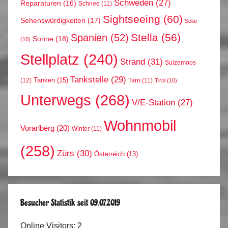
Schweden
(27)
Reparaturen
(16)
Schnee
(11)
Sightseeing
(60)
Sehenswürdigkeiten
(17)
Solar
Stella
(56)
Spanien
(52)
Sonne
(18)
(10)
Stellplatz
(240)
Strand
(31)
Sulzemoos
Tankstelle
(29)
Tanken
(15)
(12)
Tarn
(11)
Tirol
(10)
Unterwegs
(268)
V/E-Station
(27)
Wohnmobil
Vorarlberg
(20)
Winter
(11)
(258)
Zürs
(30)
Österreich
(13)
Besucher Statistik seit 09.07.2019
Online Visitors:
2