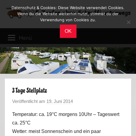
Zum
Datenschutz & Cookies: Diese Website verwendet Cookies.
Inhalt
Wenn du die Website weiterhin nutzt, stimmst du der
Verwendung von Cookies zu.
springen
Reiseblog
Reisen
OK
und
Menü
Leben
im
Wohnmobil
3 Tage Stellplatz
Veröffentlicht am
19. Juni 2014
v
o
Temperatur: ca. 19°C morgens 10Uhr – Tageswert
n
ca. 25°C
M
Wetter: meist Sonnenschein und ein paar
a