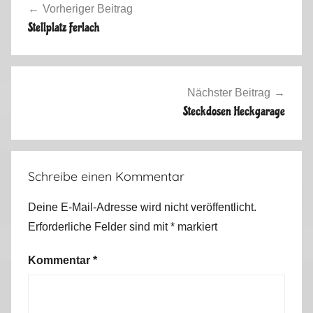
Vorheriger Beitrag
m
Stellplatz Ferlach
e
r
2
0
Nächster Beitrag
1
Steckdosen Heckgarage
4
Schreibe einen Kommentar
Deine E-Mail-Adresse wird nicht veröffentlicht.
Erforderliche Felder sind mit
*
markiert
Kommentar
*