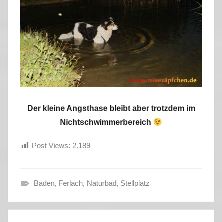
Der kleine Angsthase bleibt aber trotzdem im
Nichtschwimmerbereich
Post Views:
2.189
Baden
,
Ferlach
,
Naturbad
,
Stellplatz
S
o
Beitragsnavigation
m