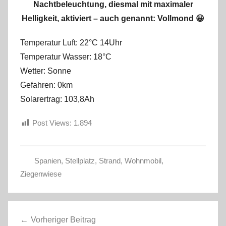
Nachtbeleuchtung, diesmal mit maximaler
Helligkeit, aktiviert – auch genannt: Vollmond 😀
Temperatur Luft: 22°C 14Uhr
Temperatur Wasser: 18°C
Wetter: Sonne
Gefahren: 0km
Solarertrag: 103,8Ah
Post Views:
1.894
Spanien
,
Stellplatz
,
Strand
,
Wohnmobil
,
H
Ziegenwiese
e
r
Beitragsnavigation
b
Vorheriger Beitrag