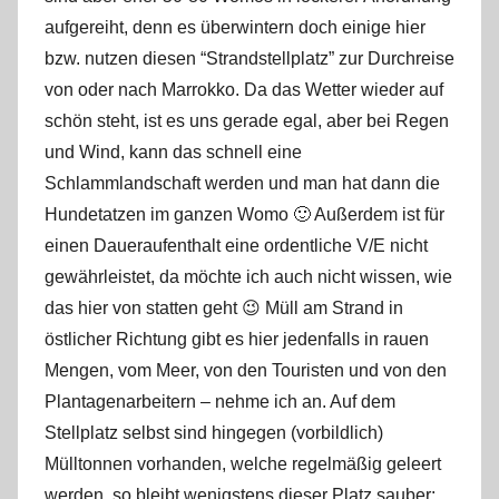
s
aufgereiht, denn es überwintern doch einige hier
bzw. nutzen diesen “Strandstellplatz” zur Durchreise
von oder nach Marrokko. Da das Wetter wieder auf
schön steht, ist es uns gerade egal, aber bei Regen
und Wind, kann das schnell eine
Schlammlandschaft werden und man hat dann die
Hundetatzen im ganzen Womo 🙂 Außerdem ist für
einen Daueraufenthalt eine ordentliche V/E nicht
gewährleistet, da möchte ich auch nicht wissen, wie
das hier von statten geht 😉 Müll am Strand in
östlicher Richtung gibt es hier jedenfalls in rauen
Mengen, vom Meer, von den Touristen und von den
Plantagenarbeitern – nehme ich an. Auf dem
Stellplatz selbst sind hingegen (vorbildlich)
Mülltonnen vorhanden, welche regelmäßig geleert
werden, so bleibt wenigstens dieser Platz sauber: