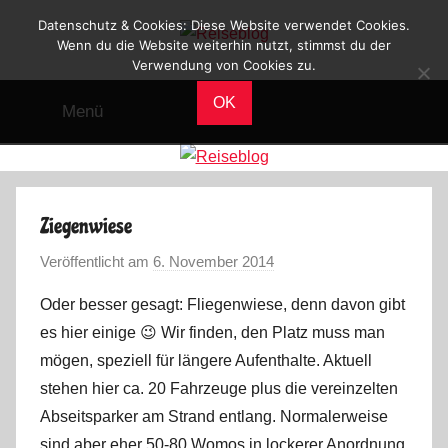
Zum
Datenschutz & Cookies: Diese Website verwendet Cookies.
Inhalt
Wenn du die Website weiterhin nutzt, stimmst du der
Verwendung von Cookies zu.
Reiseblog
springen
Reisen
und
OK
Menü
Leben
im
Wohnmobil
Ziegenwiese
Veröffentlicht am
6. November 2014
v
o
Oder besser gesagt: Fliegenwiese, denn davon gibt
n
es hier einige 😉 Wir finden, den Platz muss man
M
mögen, speziell für längere Aufenthalte. Aktuell
a
stehen hier ca. 20 Fahrzeuge plus die vereinzelten
r
Abseitsparker am Strand entlang. Normalerweise
k
u
sind aber eher 50-80 Womos in lockerer Anordnung