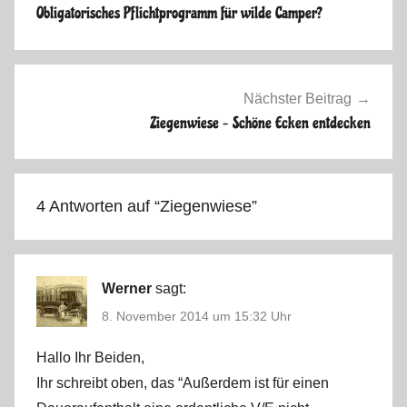
s
Obligatorisches Pflichtprogramm für wilde Camper?
t
2
0
1
Nächster Beitrag
4
Ziegenwiese – Schöne Ecken entdecken
4 Antworten auf “
Ziegenwiese
”
Werner
sagt:
8. November 2014 um 15:32 Uhr
Hallo Ihr Beiden,
Ihr schreibt oben, das “Außerdem ist für einen