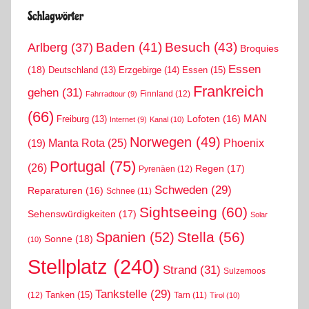
Schlagwörter
Arlberg
(37)
Baden
(41)
Besuch
(43)
Broquies
Essen
(18)
Erzgebirge
(14)
Essen
(15)
Deutschland
(13)
Frankreich
gehen
(31)
Finnland
(12)
Fahrradtour
(9)
(66)
MAN
Lofoten
(16)
Freiburg
(13)
Internet
(9)
Kanal
(10)
Norwegen
(49)
Phoenix
Manta Rota
(25)
(19)
Portugal
(75)
(26)
Regen
(17)
Pyrenäen
(12)
Schweden
(29)
Reparaturen
(16)
Schnee
(11)
Sightseeing
(60)
Sehenswürdigkeiten
(17)
Solar
Stella
(56)
Spanien
(52)
Sonne
(18)
(10)
Stellplatz
(240)
Strand
(31)
Sulzemoos
Tankstelle
(29)
Tanken
(15)
(12)
Tarn
(11)
Tirol
(10)