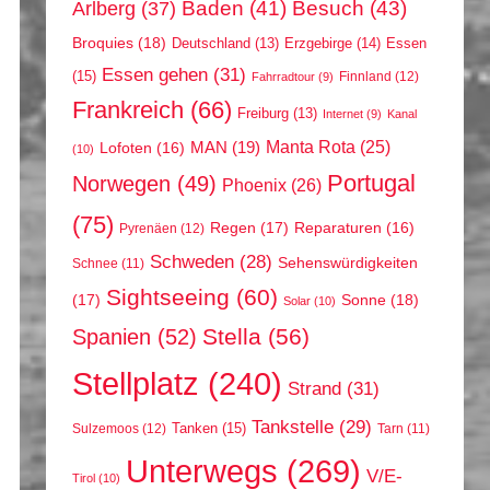
Arlberg
(37)
Baden
(41)
Besuch
(43)
Broquies
(18)
Erzgebirge
(14)
Essen
Deutschland
(13)
Essen gehen
(31)
(15)
Finnland
(12)
Fahrradtour
(9)
Frankreich
(66)
Freiburg
(13)
Internet
(9)
Kanal
Manta Rota
(25)
MAN
(19)
Lofoten
(16)
(10)
Portugal
Norwegen
(49)
Phoenix
(26)
(75)
Regen
(17)
Reparaturen
(16)
Pyrenäen
(12)
Schweden
(28)
Sehenswürdigkeiten
Schnee
(11)
Sightseeing
(60)
(17)
Sonne
(18)
Solar
(10)
Stella
(56)
Spanien
(52)
Stellplatz
(240)
Strand
(31)
Tankstelle
(29)
Tanken
(15)
Sulzemoos
(12)
Tarn
(11)
Unterwegs
(269)
V/E-
Tirol
(10)