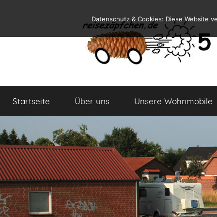
Zum
Datenschutz & Cookies: Diese Website v
Inhalt
springen
Reiseblog
Reisen
und
Startseite
Über uns
Unsere Wohnmobile
Leben
im
Wohnmobil