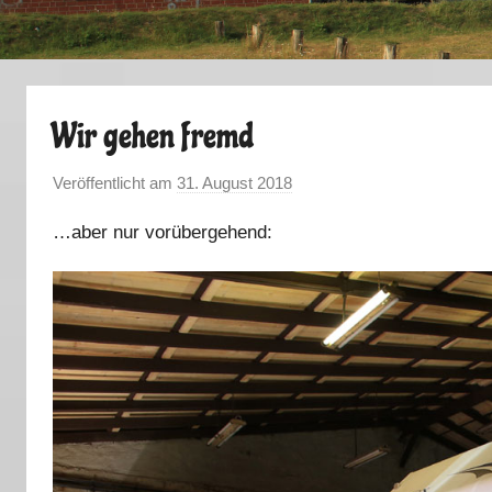
Wir gehen fremd
Veröffentlicht am
31. August 2018
v
o
…aber nur vorübergehend:
n
M
a
r
k
u
s