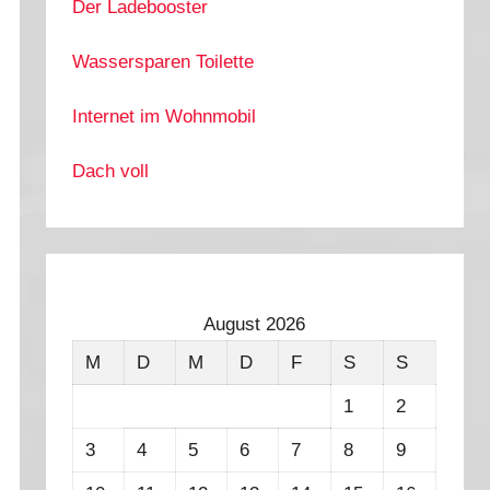
Der Ladebooster
Wassersparen Toilette
Internet im Wohnmobil
Dach voll
August 2026
M
D
M
D
F
S
S
1
2
3
4
5
6
7
8
9