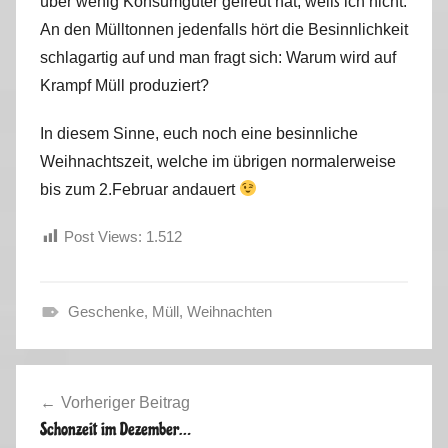
über wenig Konsumgüter gefreut hat, weiß ich nicht.
An den Mülltonnen jedenfalls hört die Besinnlichkeit
schlagartig auf und man fragt sich: Warum wird auf
Krampf Müll produziert?
In diesem Sinne, euch noch eine besinnliche
Weihnachtszeit, welche im übrigen normalerweise
bis zum 2.Februar andauert
Post Views:
1.512
Geschenke
,
Müll
,
Weihnachten
W
i
Beitragsnavigation
n
Vorheriger Beitrag
t
Schonzeit im Dezember…
e