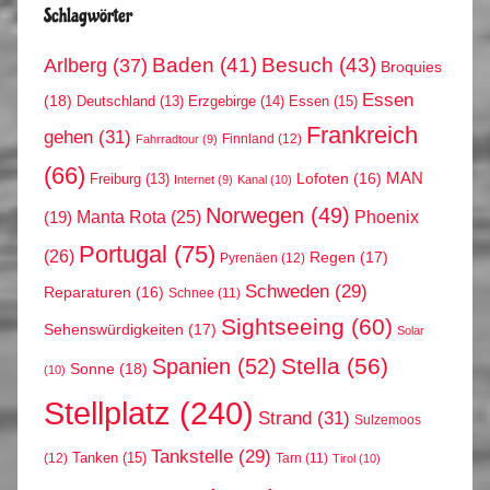
Schlagwörter
Arlberg
(37)
Baden
(41)
Besuch
(43)
Broquies
Essen
(18)
Erzgebirge
(14)
Essen
(15)
Deutschland
(13)
Frankreich
gehen
(31)
Finnland
(12)
Fahrradtour
(9)
(66)
MAN
Lofoten
(16)
Freiburg
(13)
Internet
(9)
Kanal
(10)
Norwegen
(49)
Phoenix
Manta Rota
(25)
(19)
Portugal
(75)
(26)
Regen
(17)
Pyrenäen
(12)
Schweden
(29)
Reparaturen
(16)
Schnee
(11)
Sightseeing
(60)
Sehenswürdigkeiten
(17)
Solar
Stella
(56)
Spanien
(52)
Sonne
(18)
(10)
Stellplatz
(240)
Strand
(31)
Sulzemoos
Tankstelle
(29)
Tanken
(15)
(12)
Tarn
(11)
Tirol
(10)