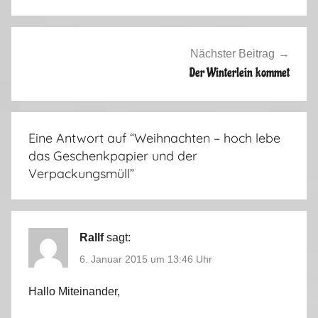
r
s
a
Nächster Beitrag
i
Der Winterlein kommet
s
o
n
Eine Antwort auf “
Weihnachten – hoch lebe
2
das Geschenkpapier und der
0
Verpackungsmüll
”
1
4
/
2
Rallf
sagt:
0
6. Januar 2015 um 13:46 Uhr
1
5
Hallo Miteinander,