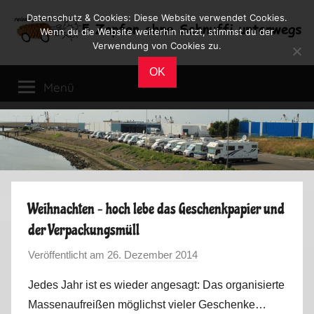
Zum
Datenschutz & Cookies: Diese Website verwendet Cookies.
Inhalt
Wenn du die Website weiterhin nutzt, stimmst du der
Verwendung von Cookies zu.
springen
Reiseblog
Reisen
OK
und
Menü
Leben
im
Wohnmobil
Weihnachten – hoch lebe das Geschenkpapier und
der Verpackungsmüll
Veröffentlicht am
26. Dezember 2014
v
o
Jedes Jahr ist es wieder angesagt: Das organisierte
n
Massenaufreißen möglichst vieler Geschenke…
M