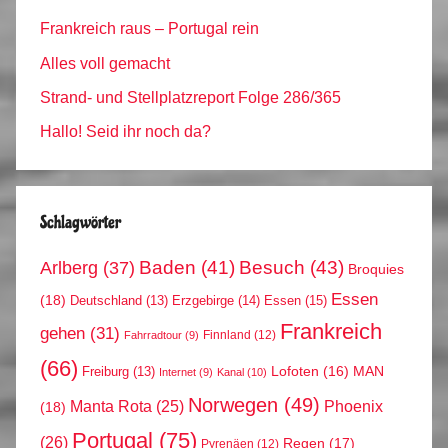
Frankreich raus – Portugal rein
Alles voll gemacht
Strand- und Stellplatzreport Folge 286/365
Hallo! Seid ihr noch da?
Schlagwörter
Arlberg
(37)
Baden
(41)
Besuch
(43)
Broquies
Essen
(18)
Erzgebirge
(14)
Essen
(15)
Deutschland
(13)
Frankreich
gehen
(31)
Finnland
(12)
Fahrradtour
(9)
(66)
MAN
Lofoten
(16)
Freiburg
(13)
Internet
(9)
Kanal
(10)
Norwegen
(49)
Phoenix
Manta Rota
(25)
(18)
Portugal
(75)
(26)
Regen
(17)
Pyrenäen
(12)