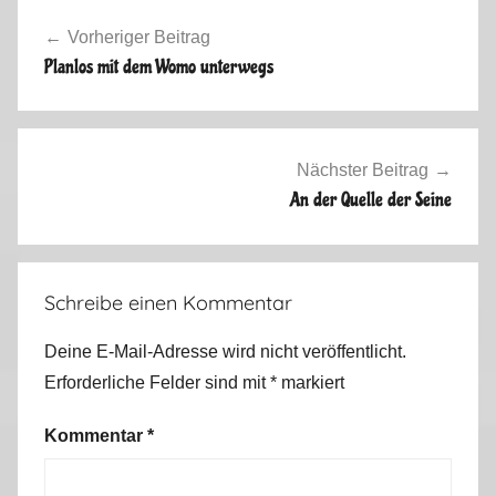
Beitragsnavigation
o
Vorheriger Beitrag
n
Planlos mit dem Womo unterwegs
a
S
o
m
Nächster Beitrag
m
An der Quelle der Seine
e
r
2
Schreibe einen Kommentar
0
2
Deine E-Mail-Adresse wird nicht veröffentlicht.
0
Erforderliche Felder sind mit
*
markiert
,
V
Kommentar
*
i
d