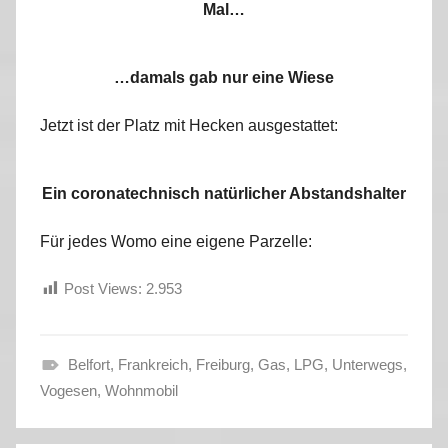
Mal…
…damals gab nur eine Wiese
Jetzt ist der Platz mit Hecken ausgestattet:
Ein coronatechnisch natürlicher Abstandshalter
Für jedes Womo eine eigene Parzelle:
Post Views:
2.953
Belfort
,
Frankreich
,
Freiburg
,
Gas
,
LPG
,
Unterwegs
,
C
Vogesen
,
Wohnmobil
o
r