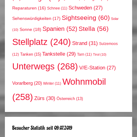
Schweden
(27)
Reparaturen
(16)
Schnee
(11)
Sightseeing
(60)
Sehenswürdigkeiten
(17)
Solar
Stella
(56)
Spanien
(52)
Sonne
(18)
(10)
Stellplatz
(240)
Strand
(31)
Sulzemoos
Tankstelle
(29)
Tanken
(15)
(12)
Tarn
(11)
Tirol
(10)
Unterwegs
(268)
V/E-Station
(27)
Wohnmobil
Vorarlberg
(20)
Winter
(11)
(258)
Zürs
(30)
Österreich
(13)
Besucher Statistik seit 09.07.2019