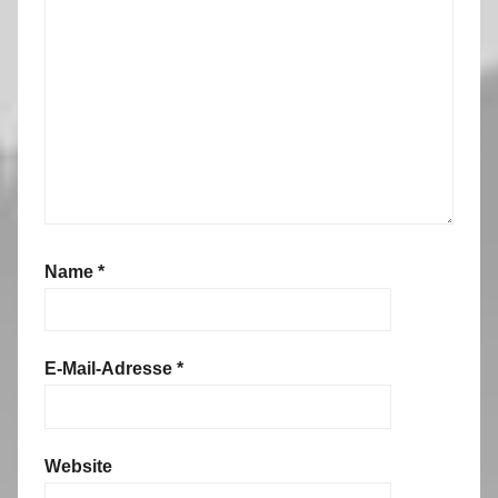
e
o
s
Name
*
E-Mail-Adresse
*
Website