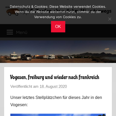
Zum
Datenschutz & Cookies: Diese Website verwendet Cookies.
Inhalt
Wenn du die Website weiterhin nutzt, stimmst du der
Verwendung von Cookies zu.
springen
Reiseblog
Reisen
OK
und
Menü
Leben
im
Wohnmobil
Vogesen, Freiburg und wieder nach Frankreich
Veröffentlicht am
18. August 2020
v
o
Unser letztes Stellplätzchen für dieses Jahr in den
n
Vogesen:
M
a