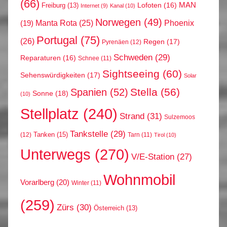
(66)
MAN
Lofoten
(16)
Freiburg
(13)
Internet
(9)
Kanal
(10)
Norwegen
(49)
Phoenix
Manta Rota
(25)
(19)
Portugal
(75)
(26)
Regen
(17)
Pyrenäen
(12)
Schweden
(29)
Reparaturen
(16)
Schnee
(11)
Sightseeing
(60)
Sehenswürdigkeiten
(17)
Solar
Stella
(56)
Spanien
(52)
Sonne
(18)
(10)
Stellplatz
(240)
Strand
(31)
Sulzemoos
Tankstelle
(29)
Tanken
(15)
(12)
Tarn
(11)
Tirol
(10)
Unterwegs
(270)
V/E-Station
(27)
Wohnmobil
Vorarlberg
(20)
Winter
(11)
(259)
Zürs
(30)
Österreich
(13)