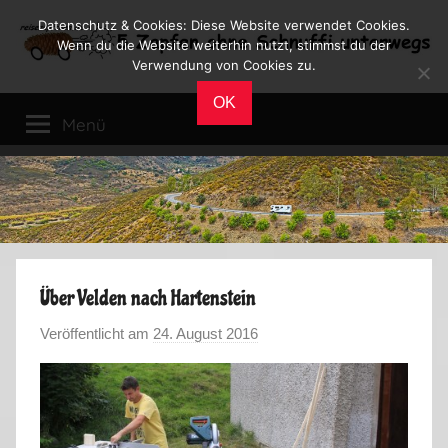
Zum
Datenschutz & Cookies: Diese Website verwendet Cookies.
Inhalt
Wenn du die Website weiterhin nutzt, stimmst du der
Verwendung von Cookies zu.
springen
Reiseblog
Reisen
OK
und
Menü
Leben
im
Wohnmobil
Über Velden nach Hartenstein
Veröffentlicht am
24. August 2016
v
o
n
M
a