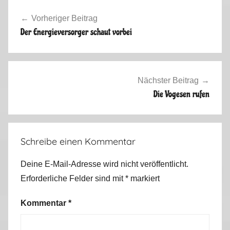
Beitragsnavigation
m
Vorheriger Beitrag
e
Der Energieversorger schaut vorbei
r
2
0
1
Nächster Beitrag
6
Die Vogesen rufen
Schreibe einen Kommentar
Deine E-Mail-Adresse wird nicht veröffentlicht.
Erforderliche Felder sind mit
*
markiert
Kommentar
*