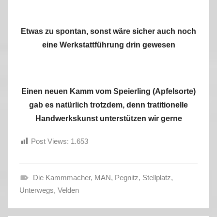
Etwas zu spontan, sonst wäre sicher auch noch
eine Werkstattführung drin gewesen
Einen neuen Kamm vom Speierling (Apfelsorte)
gab es natürlich trotzdem, denn tratitionelle
Handwerkskunst unterstützen wir gerne
Post Views:
1.653
Die Kammmacher
,
MAN
,
Pegnitz
,
Stellplatz
,
S
Unterwegs
,
Velden
o
m