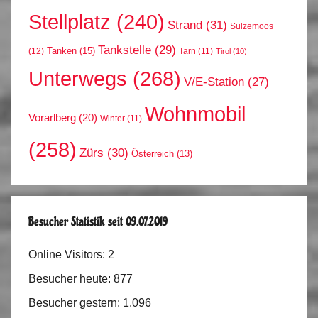
Stellplatz
(240)
Strand
(31)
Sulzemoos
Tankstelle
(29)
Tanken
(15)
(12)
Tarn
(11)
Tirol
(10)
Unterwegs
(268)
V/E-Station
(27)
Wohnmobil
Vorarlberg
(20)
Winter
(11)
(258)
Zürs
(30)
Österreich
(13)
Besucher Statistik seit 09.07.2019
Online Visitors:
2
Besucher heute:
877
Besucher gestern:
1.096