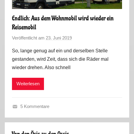
Endlich: Aus dem Wohnmobil wird wieder ein
Reisemobil
Veröffentlicht am
23. Juni 2019
v
o
So, lange genug auf ein und derselben Stelle
n
gestanden, wird Zeit, dass sich die Räder mal
M
wieder drehen. Also schnell
a
r
Weiterlesen
k
u
s
5 Kommentare
F
r
ü
Von den Ösis zu den Ossis