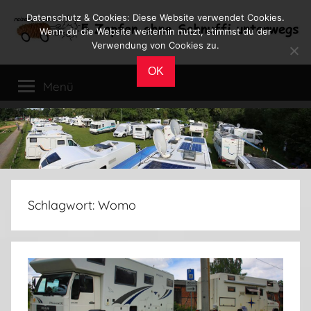
Zum
Datenschutz & Cookies: Diese Website verwendet Cookies.
Inhalt
Wenn du die Website weiterhin nutzt, stimmst du der
Verwendung von Cookies zu.
springen
Reiseblog
Reisen
OK
und
Menü
Leben
im
Wohnmobil
Schlagwort:
Womo