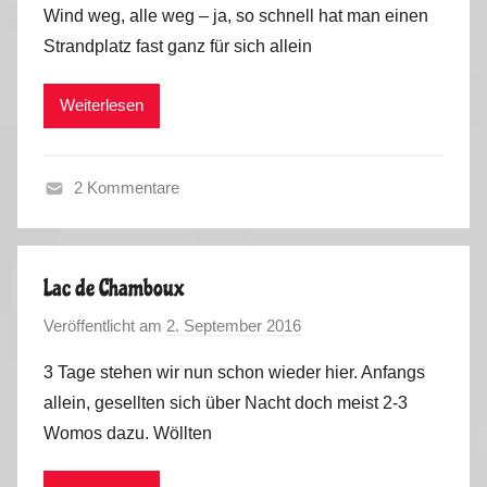
Wind weg, alle weg – ja, so schnell hat man einen
n
2
Strandplatz fast ganz für sich allein
M
0
a
1
Weiterlesen
r
7
k
u
2 Kommentare
s
F
r
a
Lac de Chamboux
n
Veröffentlicht am
2. September 2016
v
c
o
e
3 Tage stehen wir nun schon wieder hier. Anfangs
n
,
allein, gesellten sich über Nacht doch meist 2-3
M
S
Womos dazu. Wöllten
a
p
r
a