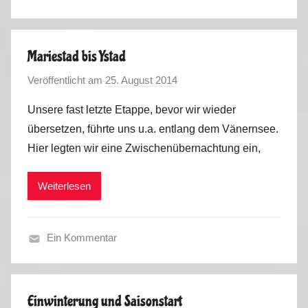
H
e
r
Mariestad bis Ystad
b
Veröffentlicht am
25. August 2014
v
s
o
t
Unsere fast letzte Etappe, bevor wir wieder
n
2
übersetzen, führte uns u.a. entlang dem Vänernsee.
M
0
Hier legten wir eine Zwischenübernachtung ein,
a
1
r
4
Weiterlesen
k
u
s
Ein Kommentar
S
o
m
Einwinterung und Saisonstart