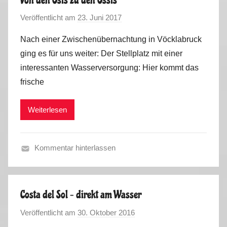
h
Veröffentlicht am
23. Juni 2017
v
l
o
i
Nach einer Zwischenübernachtung in Vöcklabruck
n
n
ging es für uns weiter: Der Stellplatz mit einer
M
g
interessanten Wasserversorgung: Hier kommt das
a
-
frische
r
S
k
o
Weiterlesen
u
m
s
m
e
Kommentar hinterlassen
r
S
2
o
0
m
1
Costa del Sol – direkt am Wasser
m
9
Veröffentlicht am
30. Oktober 2016
v
e
o
r