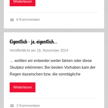
Weiterlesen
k
i
u
n
s
,
6 Kommentare
P
S
o
o
r
m
t
Eigentlich – ja, eigentlich…
m
u
Veröffentlicht am
16. November 2014
v
e
g
o
r
a
… wollten wir entweder weiter fahren oder diese
n
2
l
Skulptur erklimmen: Bei beiden Vorhaben kam der
M
0
2
Regen dazwischen bzw. die sonntägliche
a
1
0
r
6
1
Weiterlesen
k
6
u
s
2 Kommentare