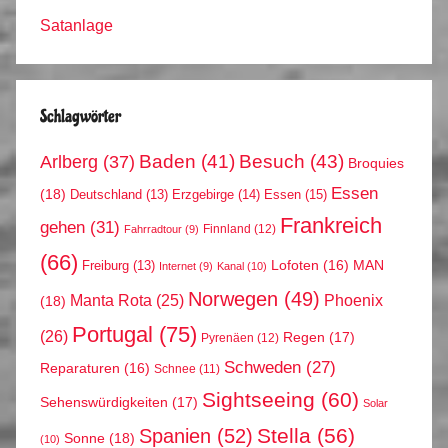
Satanlage
Schlagwörter
Arlberg
(37)
Baden
(41)
Besuch
(43)
Broquies
Essen
(18)
Erzgebirge
(14)
Essen
(15)
Deutschland
(13)
Frankreich
gehen
(31)
Finnland
(12)
Fahrradtour
(9)
(66)
MAN
Lofoten
(16)
Freiburg
(13)
Internet
(9)
Kanal
(10)
Norwegen
(49)
Phoenix
Manta Rota
(25)
(18)
Portugal
(75)
(26)
Regen
(17)
Pyrenäen
(12)
Schweden
(27)
Reparaturen
(16)
Schnee
(11)
Sightseeing
(60)
Sehenswürdigkeiten
(17)
Solar
Stella
(56)
Spanien
(52)
Sonne
(18)
(10)