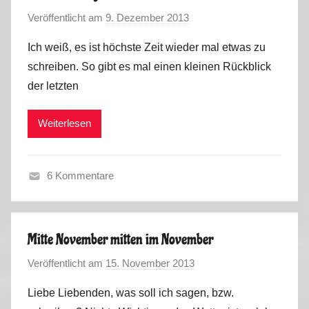
m
Veröffentlicht am
9. Dezember 2013
v
e
o
r
Ich weiß, es ist höchste Zeit wieder mal etwas zu
n
2
schreiben. So gibt es mal einen kleinen Rückblick
M
0
der letzten
a
1
r
4
Weiterlesen
k
u
s
6 Kommentare
W
i
n
Mitte November mitten im November
t
Veröffentlicht am
15. November 2013
v
e
o
r
Liebe Liebenden, was soll ich sagen, bzw.
n
2