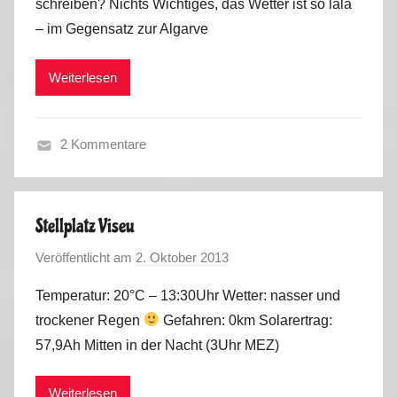
schreiben? Nichts Wichtiges, das Wetter ist so lala
M
0
– im Gegensatz zur Algarve
a
1
r
3
Weiterlesen
k
/
u
2
s
0
2 Kommentare
1
H
4
e
r
Stellplatz Viseu
b
Veröffentlicht am
2. Oktober 2013
v
s
o
t
Temperatur: 20°C – 13:30Uhr Wetter: nasser und
n
2
trockener Regen
Gefahren: 0km Solarertrag:
M
0
57,9Ah Mitten in der Nacht (3Uhr MEZ)
a
1
r
3
Weiterlesen
k