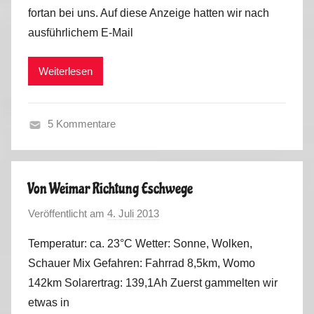
2
i
fortan bei uns. Auf diese Anzeige hatten wir nach
M
0
d
ausführlichem E-Mail
a
1
e
r
3
o
Weiterlesen
k
s
u
s
5 Kommentare
S
o
m
Von Weimar Richtung Eschwege
m
Veröffentlicht am
4. Juli 2013
v
e
o
r
Temperatur: ca. 23°C Wetter: Sonne, Wolken,
n
2
Schauer Mix Gefahren: Fahrrad 8,5km, Womo
M
0
142km Solarertrag: 139,1Ah Zuerst gammelten wir
a
1
etwas in
r
3