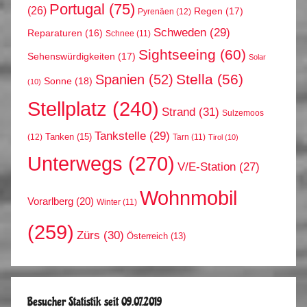
Portugal
(75)
(26)
Regen
(17)
Pyrenäen
(12)
Schweden
(29)
Reparaturen
(16)
Schnee
(11)
Sightseeing
(60)
Sehenswürdigkeiten
(17)
Solar
Stella
(56)
Spanien
(52)
Sonne
(18)
(10)
Stellplatz
(240)
Strand
(31)
Sulzemoos
Tankstelle
(29)
Tanken
(15)
(12)
Tarn
(11)
Tirol
(10)
Unterwegs
(270)
V/E-Station
(27)
Wohnmobil
Vorarlberg
(20)
Winter
(11)
(259)
Zürs
(30)
Österreich
(13)
Besucher Statistik seit 09.07.2019