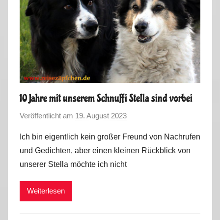
10 Jahre mit unserem Schnuffi Stella sind vorbei
Veröffentlicht am
19. August 2023
v
o
Ich bin eigentlich kein großer Freund von Nachrufen
n
und Gedichten, aber einen kleinen Rückblick von
M
unserer Stella möchte ich nicht
a
r
Weiterlesen
k
u
s