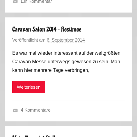
Ein Kommentar
P
F
o
r
r
a
t
Caravan Salon 2014 – Resümee
n
u
Veröffentlicht am
6. September 2014
v
c
g
o
e
a
Es war mal wieder interessant auf der weltgrößten
n
,
l
Caravan Messe unterwegs gewesen zu sein. Man
M
S
2
kann hier mehrere Tage verbringen,
a
p
0
r
a
1
Weiterlesen
k
i
6
u
n
s
,
4 Kommentare
P
S
o
o
r
m
t