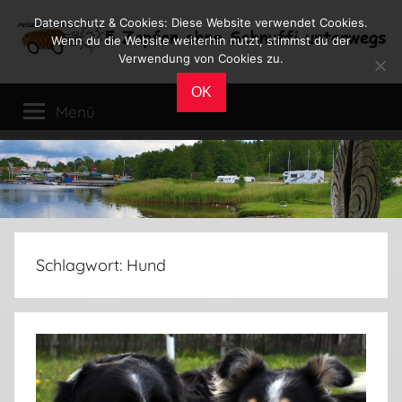
Zum
Datenschutz & Cookies: Diese Website verwendet Cookies.
Inhalt
Wenn du die Website weiterhin nutzt, stimmst du der
Verwendung von Cookies zu.
springen
Reiseblog
Reisen
OK
und
Menü
Leben
im
Wohnmobil
Schlagwort:
Hund