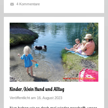
4 Kommentare
T
a
g
e
b
u
c
h
2
0
2
3
Kinder, (k)ein Hund und Alltag
Veröffentlicht am
16. August 2023
v
o