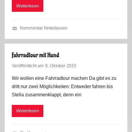
Weiterlesen
k
2
u
3
s
Kommentar hinterlassen
F
r
a
Fahrradtour mit Hund
n
Veröffentlicht am
9. Oktober 2015
v
c
o
e
Wir wollen eine Fahrradtour machen Da gibt es zu
n
,
dritt nur zwei Möglichkeiten: Entweder fahren bis
M
S
Stella zusammenklappt, denn ein
a
p
r
a
Weiterlesen
k
i
u
n
s
,