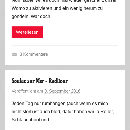
Nun haben wir es doch mal wieder geschafft, unser
n
Womo zu aktivieren und ein wenig herum zu
M
gondeln. War doch
a
r
Weiterlesen
k
u
s
3 Kommentare
T
a
g
Soulac sur Mer – Radltour
e
Veröffentlicht am
9. September 2016
v
b
o
u
Jeden Tag nur rumhängen (auch wenn es mich
n
c
nicht stört) ist auch blöd, dafür haben wir ja Roller,
M
h
Schlauchboot und
a
2
r
0