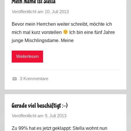
Mein Name ist Stella
m
u
Veröffentlicht am
10. Juli 2013
v
e
g
o
r
a
Bevor mein Herrchen weiter schreibt, möchte ich
n
2
l
mich mal kurz vorstellen
Ich bin eine fünf Jahre
M
0
2
junge Mischlingsdame. Meine
a
1
0
r
4
1
Weiterlesen
k
,
5
u
T
s
e
3 Kommentare
c
S
h
o
n
m
i
Gerade viel beschäftigt :-)
m
k
Veröffentlicht am
9. Juli 2013
v
e
,
o
r
V
Zu 99% hat es jetzt geklappt: Stella wohnt nun
n