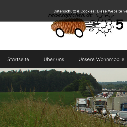
Zum
Datenschutz & Cookies: Diese Website v
Inhalt
springen
Reiseblog
Reisen
und
Startseite
Über uns
Unsere Wohnmobile
Leben
im
Wohnmobil