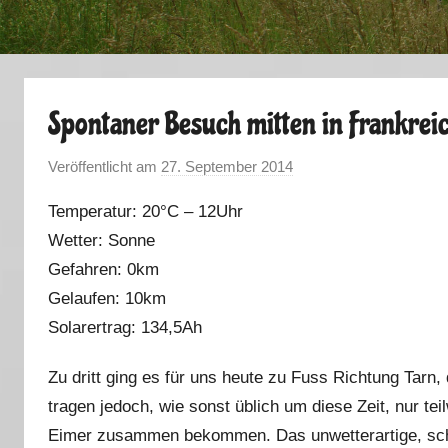
Spontaner Besuch mitten in Frankrei
Veröffentlicht am
27. September 2014
v
o
Temperatur: 20°C – 12Uhr
n
Wetter: Sonne
M
Gefahren: 0km
a
r
Gelaufen: 10km
k
Solarertrag: 134,5Ah
u
s
Zu dritt ging es für uns heute zu Fuss Richtung Tarn
tragen jedoch, wie sonst üblich um diese Zeit, nur te
Eimer zusammen bekommen. Das unwetterartige, schle