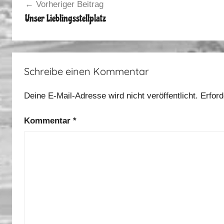
Vorheriger Beitrag
b
Unser Lieblingsstellplatz
s
t
2
0
Schreibe einen Kommentar
1
4
Deine E-Mail-Adresse wird nicht veröffentlicht.
Erford
Kommentar
*