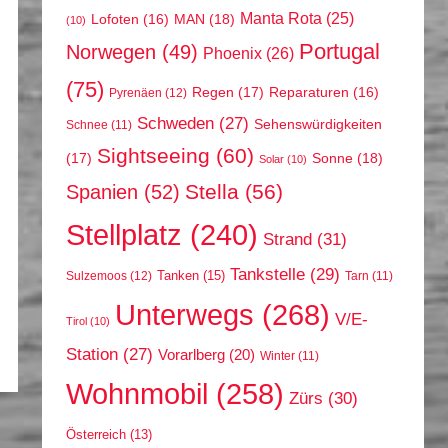
Manta Rota
(25)
MAN
(18)
Lofoten
(16)
(10)
Portugal
Norwegen
(49)
Phoenix
(26)
(75)
Regen
(17)
Reparaturen
(16)
Pyrenäen
(12)
Schweden
(27)
Sehenswürdigkeiten
Schnee
(11)
Sightseeing
(60)
(17)
Sonne
(18)
Solar
(10)
Stella
(56)
Spanien
(52)
Stellplatz
(240)
Strand
(31)
Tankstelle
(29)
Tanken
(15)
Sulzemoos
(12)
Tarn
(11)
Unterwegs
(268)
V/E-
Tirol
(10)
Station
(27)
Vorarlberg
(20)
Winter
(11)
Wohnmobil
(258)
Zürs
(30)
Österreich
(13)