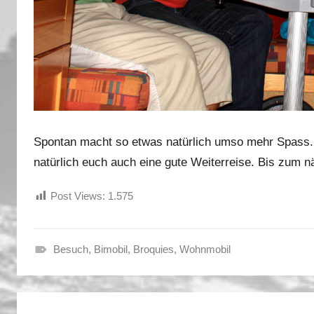
Spontan macht so etwas natürlich umso mehr Spass.
natürlich euch auch eine gute Weiterreise. Bis zum
Post Views:
1.575
Besuch
,
Bimobil
,
Broquies
,
Wohnmobil
H
e
Beitragsnavigation
r