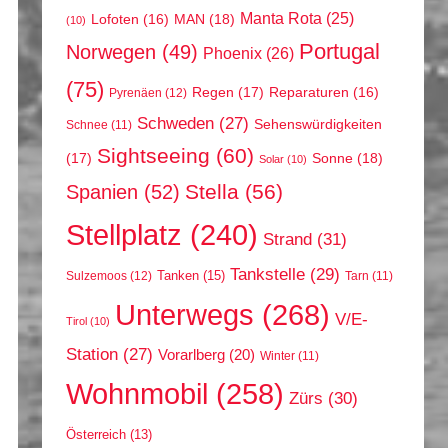
Manta Rota
(25)
MAN
(18)
Lofoten
(16)
(10)
Portugal
Norwegen
(49)
Phoenix
(26)
(75)
Regen
(17)
Reparaturen
(16)
Pyrenäen
(12)
Schweden
(27)
Sehenswürdigkeiten
Schnee
(11)
Sightseeing
(60)
(17)
Sonne
(18)
Solar
(10)
Stella
(56)
Spanien
(52)
Stellplatz
(240)
Strand
(31)
Tankstelle
(29)
Tanken
(15)
Sulzemoos
(12)
Tarn
(11)
Unterwegs
(268)
V/E-
Tirol
(10)
Station
(27)
Vorarlberg
(20)
Winter
(11)
Wohnmobil
(258)
Zürs
(30)
Österreich
(13)