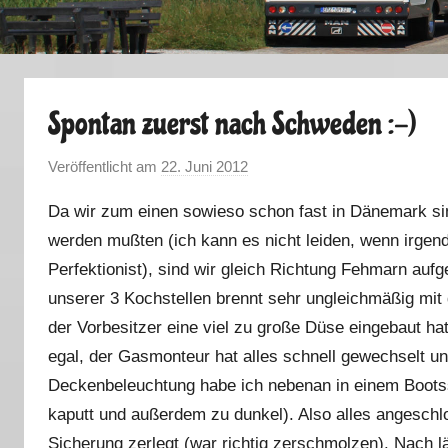
Spontan zuerst nach Schweden :-)
Veröffentlicht am
22. Juni 2012
v
o
Da wir zum einen sowieso schon fast in Dänemark s
n
werden mußten (ich kann es nicht leiden, wenn irgendet
M
Perfektionist), sind wir gleich Richtung Fehmarn auf
a
r
unserer 3 Kochstellen brennt sehr ungleichmäßig mit 
k
der Vorbesitzer eine viel zu große Düse eingebaut ha
u
egal, der Gasmonteur hat alles schnell gewechselt un
s
Deckenbeleuchtung habe ich nebenan in einem Bootss
kaputt und außerdem zu dunkel). Also alles angeschl
Sicherung zerlegt (war richtig zerschmolzen). Nach 