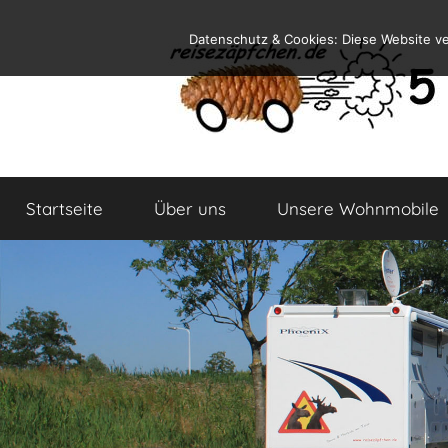
Zum
Datenschutz & Cookies: Diese Website v
Inhalt
springen
Reiseblog
Reisen
und
Startseite
Über uns
Unsere Wohnmobile
Leben
im
Wohnmobil