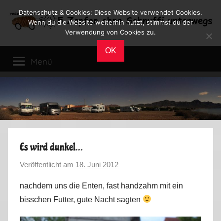
Zum
Datenschutz & Cookies: Diese Website verwendet Cookies.
Inhalt
Wenn du die Website weiterhin nutzt, stimmst du der
Verwendung von Cookies zu.
springen
Reiseblog
Reisen
OK
und
Menü
Leben
im
Wohnmobil
Es wird dunkel…
Veröffentlicht am
18. Juni 2012
v
o
nachdem uns die Enten, fast handzahm mit ein
n
bisschen Futter, gute Nacht sagten
M
a