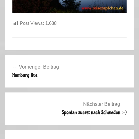
Post Views:
1.638
S
Beitragsnavigation
o
Vorheriger Beitrag
m
Hamburg live
m
e
r
u
Nächster Beitrag
r
Spontan zuerst nach Schweden :-)
l
a
u