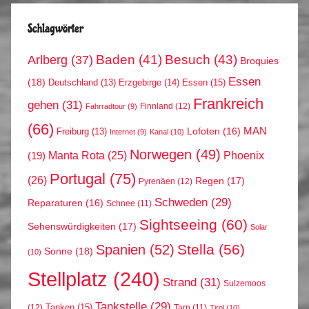
Schlagwörter
Arlberg
(37)
Baden
(41)
Besuch
(43)
Broquies
Essen
(18)
Erzgebirge
(14)
Essen
(15)
Deutschland
(13)
Frankreich
gehen
(31)
Finnland
(12)
Fahrradtour
(9)
(66)
MAN
Lofoten
(16)
Freiburg
(13)
Internet
(9)
Kanal
(10)
Norwegen
(49)
Phoenix
Manta Rota
(25)
(19)
Portugal
(75)
(26)
Regen
(17)
Pyrenäen
(12)
Schweden
(29)
Reparaturen
(16)
Schnee
(11)
Sightseeing
(60)
Sehenswürdigkeiten
(17)
Solar
Stella
(56)
Spanien
(52)
Sonne
(18)
(10)
Stellplatz
(240)
Strand
(31)
Sulzemoos
Tankstelle
(29)
Tanken
(15)
(12)
Tarn
(11)
Tirol
(10)