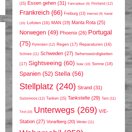
Essen gehen
(31)
(15)
Finnland
(12)
Fahrradtour
(9)
Frankreich
(66)
Freiburg
(13)
Internet
(9)
Kanal
Manta Rota
(25)
MAN
(19)
Lofoten
(16)
(10)
Portugal
Norwegen
(49)
Phoenix
(26)
(75)
Regen
(17)
Reparaturen
(16)
Pyrenäen
(12)
Schweden
(27)
Sehenswürdigkeiten
Schnee
(11)
Sightseeing
(60)
(17)
Sonne
(18)
Solar
(10)
Stella
(56)
Spanien
(52)
Stellplatz
(240)
Strand
(31)
Tankstelle
(29)
Tanken
(15)
Sulzemoos
(12)
Tarn
(11)
Unterwegs
(269)
V/E-
Tirol
(10)
Station
(27)
Vorarlberg
(20)
Winter
(11)