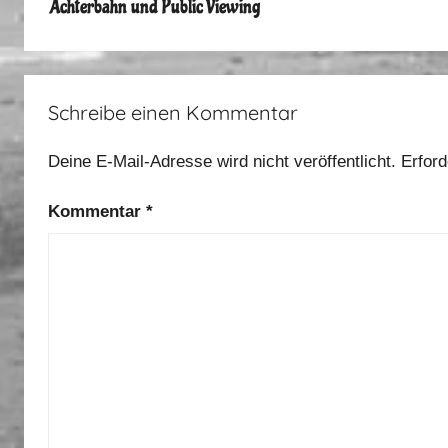
Achterbahn und Public Viewing
m
e
r
u
Schreibe einen Kommentar
r
l
Deine E-Mail-Adresse wird nicht veröffentlicht.
Erford
a
u
Kommentar
*
b
2
0
1
2