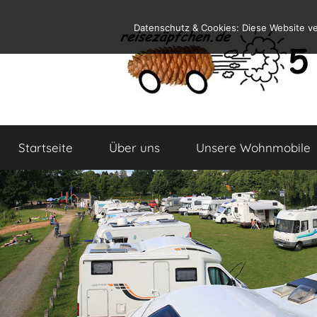
Zum
Datenschutz & Cookies: Diese Website v
Inhalt
springen
Reiseblog
Reisen
und
Startseite
Über uns
Unsere Wohnmobile
Leben
im
Wohnmobil