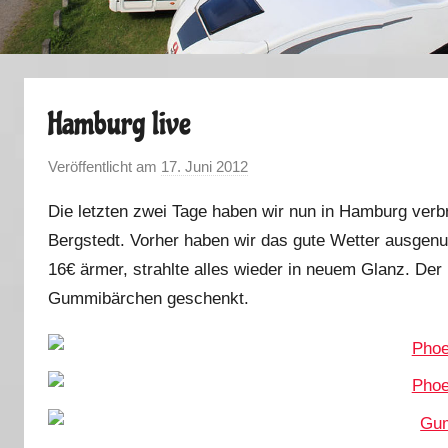
Hamburg live
Veröffentlicht am
17. Juni 2012
v
o
Die letzten zwei Tage haben wir nun in Hamburg verb
n
Bergstedt. Vorher haben wir das gute Wetter ausgenu
M
16€ ärmer, strahlte alles wieder in neuem Glanz. Der
a
r
Gummibärchen geschenkt.
k
u
s