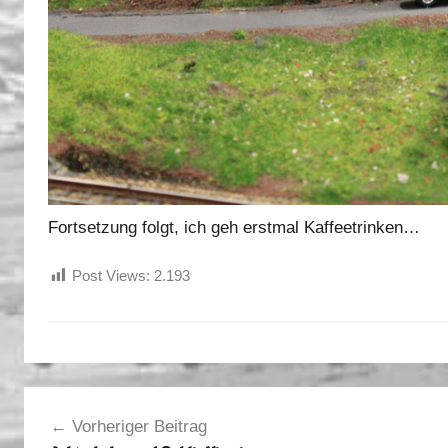
Fortsetzung folgt, ich geh erstmal Kaffeetrinken…
Post Views:
2.193
S
Beitragsnavigation
o
Vorheriger Beitrag
m