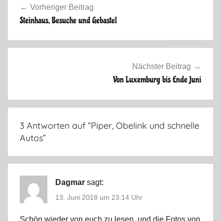
l
Vorheriger Beitrag
i
Steinhaus, Besuche und Gebastel
n
g
2
0
Nächster Beitrag
1
Von Luxemburg bis Ende Juni
8
3 Antworten auf “
Piper, Obelink und schnelle
Autos
”
Dagmar
sagt:
13. Juni 2018 um 23:14 Uhr
Schön wieder von euch zu lesen, und die Fotos von