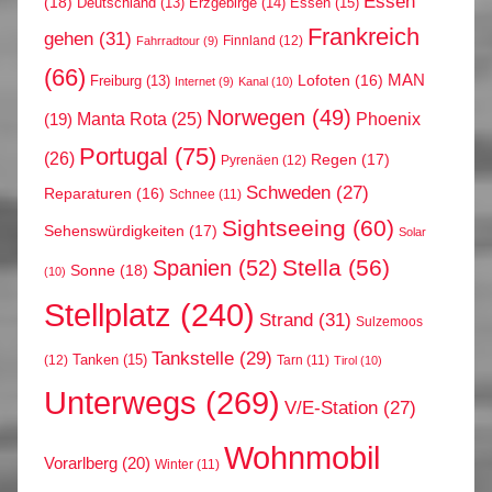
Essen
(18)
Erzgebirge
(14)
Essen
(15)
Deutschland
(13)
Frankreich
gehen
(31)
Finnland
(12)
Fahrradtour
(9)
(66)
MAN
Lofoten
(16)
Freiburg
(13)
Internet
(9)
Kanal
(10)
Norwegen
(49)
Phoenix
Manta Rota
(25)
(19)
Portugal
(75)
(26)
Regen
(17)
Pyrenäen
(12)
Schweden
(27)
Reparaturen
(16)
Schnee
(11)
Sightseeing
(60)
Sehenswürdigkeiten
(17)
Solar
Stella
(56)
Spanien
(52)
Sonne
(18)
(10)
Stellplatz
(240)
Strand
(31)
Sulzemoos
Tankstelle
(29)
Tanken
(15)
(12)
Tarn
(11)
Tirol
(10)
Unterwegs
(269)
V/E-Station
(27)
Wohnmobil
Vorarlberg
(20)
Winter
(11)