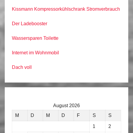
Kissmann Kompressorkühlschrank Stromverbrauch
Der Ladebooster
Wassersparen Toilette
Internet im Wohnmobil
Dach voll
August 2026
M
D
M
D
F
S
S
1
2