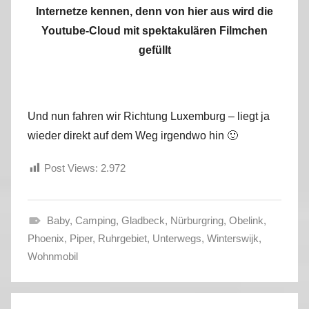
Internetze kennen, denn von hier aus wird die
Youtube-Cloud mit spektakulären Filmchen
gefüllt
Und nun fahren wir Richtung Luxemburg – liegt ja
wieder direkt auf dem Weg irgendwo hin 🙂
Post Views:
2.972
Baby
,
Camping
,
Gladbeck
,
Nürburgring
,
Obelink
,
F
Phoenix
,
Piper
,
Ruhrgebiet
,
Unterwegs
,
Winterswijk
,
r
Wohnmobil
ü
h
Beitragsnavigation