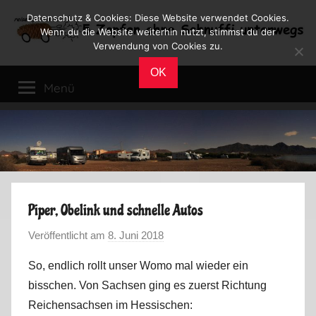
Zum
Datenschutz & Cookies: Diese Website verwendet Cookies.
Inhalt
Wenn du die Website weiterhin nutzt, stimmst du der
Verwendung von Cookies zu.
springen
Reiseblog
Reisen
OK
und
Menü
Leben
im
Wohnmobil
Piper, Obelink und schnelle Autos
Veröffentlicht am
8. Juni 2018
v
o
So, endlich rollt unser Womo mal wieder ein
n
bisschen. Von Sachsen ging es zuerst Richtung
M
Reichensachsen im Hessischen:
a