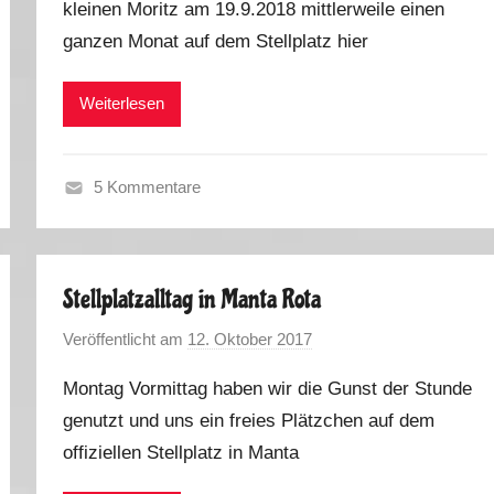
kleinen Moritz am 19.9.2018 mittlerweile einen
M
ganzen Monat auf dem Stellplatz hier
a
r
k
Weiterlesen
u
s
5 Kommentare
H
e
r
Stellplatzalltag in Manta Rota
b
s
Veröffentlicht am
12. Oktober 2017
v
t
o
2
Montag Vormittag haben wir die Gunst der Stunde
n
0
genutzt und uns ein freies Plätzchen auf dem
M
1
offiziellen Stellplatz in Manta
a
8
r