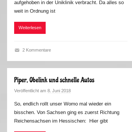
aufgehoben in der Uniklinik verbracht. Da alles so
M
weit in Ordnung ist
a
r
k
Weiterlesen
u
s
2 Kommentare
H
e
r
Piper, Obelink und schnelle Autos
b
s
Veröffentlicht am
8. Juni 2018
v
t
o
2
So, endlich rollt unser Womo mal wieder ein
n
0
bisschen. Von Sachsen ging es zuerst Richtung
M
1
Reichensachsen im Hessischen: Hier gibt
a
8
r