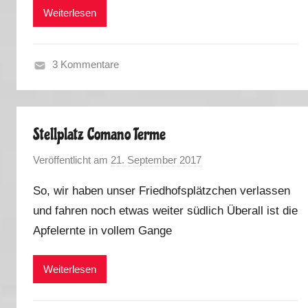
k
Weiterlesen
u
s
3 Kommentare
F
r
ü
Stellplatz Comano Terme
h
l
Veröffentlicht am
21. September 2017
v
i
o
n
So, wir haben unser Friedhofsplätzchen verlassen
n
g
und fahren noch etwas weiter südlich Überall ist die
M
2
Apfelernte in vollem Gange
a
0
r
1
k
Weiterlesen
8
u
s