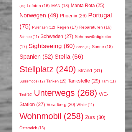
Manta Rota
(25)
MAN
(18)
Lofoten
(16)
(10)
Portugal
Norwegen
(49)
Phoenix
(26)
(75)
Regen
(17)
Reparaturen
(16)
Pyrenäen
(12)
Schweden
(27)
Sehenswürdigkeiten
Schnee
(11)
Sightseeing
(60)
(17)
Sonne
(18)
Solar
(10)
Stella
(56)
Spanien
(52)
Stellplatz
(240)
Strand
(31)
Tankstelle
(29)
Tanken
(15)
Sulzemoos
(12)
Tarn
(11)
Unterwegs
(268)
V/E-
Tirol
(10)
Station
(27)
Vorarlberg
(20)
Winter
(11)
Wohnmobil
(258)
Zürs
(30)
Österreich
(13)