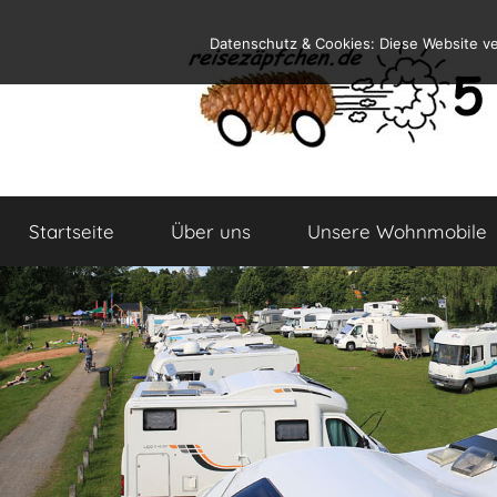
Zum
Datenschutz & Cookies: Diese Website v
Inhalt
springen
Reiseblog
Reisen
und
Startseite
Über uns
Unsere Wohnmobile
Leben
im
Wohnmobil