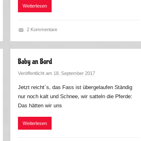
k
Weiterlesen
u
s
2 Kommentare
M
i
t
Baby an Bord
d
e
Veröffentlicht am
18. September 2017
v
m
o
B
Jetzt reicht´s, das Fass ist übergelaufen Ständig
n
a
nur noch kalt und Schnee, wir satteln die Pferde:
M
b
Das hätten wir uns
a
y
r
u
k
Weiterlesen
n
u
t
s