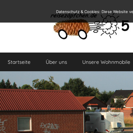
Zum
Datenschutz & Cookies: Diese Website v
Inhalt
springen
Reiseblog
Reisen
und
Startseite
Über uns
Unsere Wohnmobile
Leben
im
Wohnmobil