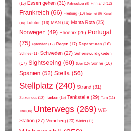
Essen gehen
(31)
(15)
Finnland
(12)
Fahrradtour
(9)
Frankreich
(66)
Freiburg
(13)
Internet
(9)
Kanal
Manta Rota
(25)
MAN
(19)
Lofoten
(16)
(10)
Portugal
Norwegen
(49)
Phoenix
(26)
(75)
Regen
(17)
Reparaturen
(16)
Pyrenäen
(12)
Schweden
(27)
Sehenswürdigkeiten
Schnee
(11)
Sightseeing
(60)
(17)
Sonne
(18)
Solar
(10)
Stella
(56)
Spanien
(52)
Stellplatz
(240)
Strand
(31)
Tankstelle
(29)
Tanken
(15)
Sulzemoos
(12)
Tarn
(11)
Unterwegs
(269)
V/E-
Tirol
(10)
Station
(27)
Vorarlberg
(20)
Winter
(11)