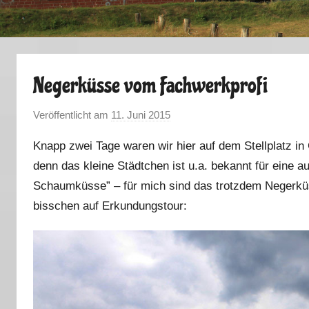
Negerküsse vom Fachwerkprofi
Veröffentlicht am
11. Juni 2015
v
o
Knapp zwei Tage waren wir hier auf dem Stellplatz i
n
denn das kleine Städtchen ist u.a. bekannt für eine 
M
Schaumküsse” – für mich sind das trotzdem Negerküsse
a
r
bisschen auf Erkundungstour:
k
u
s