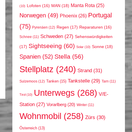
Manta Rota
(25)
MAN
(18)
Lofoten
(16)
(10)
Portugal
Norwegen
(49)
Phoenix
(26)
(75)
Regen
(17)
Reparaturen
(16)
Pyrenäen
(12)
Schweden
(27)
Sehenswürdigkeiten
Schnee
(11)
Sightseeing
(60)
(17)
Sonne
(18)
Solar
(10)
Stella
(56)
Spanien
(52)
Stellplatz
(240)
Strand
(31)
Tankstelle
(29)
Tanken
(15)
Sulzemoos
(12)
Tarn
(11)
Unterwegs
(268)
V/E-
Tirol
(10)
Station
(27)
Vorarlberg
(20)
Winter
(11)
Wohnmobil
(258)
Zürs
(30)
Österreich
(13)