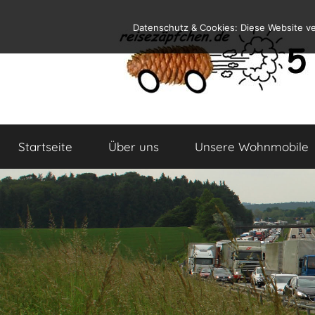
Zum
Datenschutz & Cookies: Diese Website v
Inhalt
springen
Reiseblog
Reisen
und
Startseite
Über uns
Unsere Wohnmobile
Leben
im
Wohnmobil