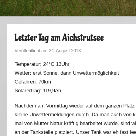
Letzter Tag am Aichstrutsee
Veröffentlicht am
24. August 2013
v
o
Temperatur: 24°C 13Uhr
n
Wetter: erst Sonne, dann Unwettermöglichkeit
M
Gefahren: 70km
a
r
Solarertrag: 119,9Ah
k
Nachdem am Vormittag wieder auf dem ganzen Platz 
u
s
kleine Unwettermeldungen durch. Da man auch von k
mal von Mutter Natur kräftig bearbeitet wurde, sind
an der Tankstelle platziert. Unser Tank war eh fast 