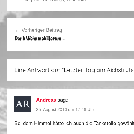
S
o
Beitragsnavigation
m
Vorheriger Beitrag
m
Dank Wohnmobilforum…
e
r
2
0
Eine Antwort auf “
Letzter Tag am Aichstrut
1
3
Andreas
sagt:
25. August 2013 um 17:46 Uhr
Bei dem Himmel hätte ich auch die Tankstelle gewähl