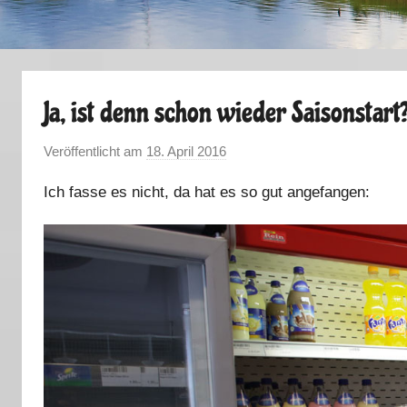
Ja, ist denn schon wieder Saisonstart
Veröffentlicht am
18. April 2016
v
o
Ich fasse es nicht, da hat es so gut angefangen:
n
M
a
r
k
u
s