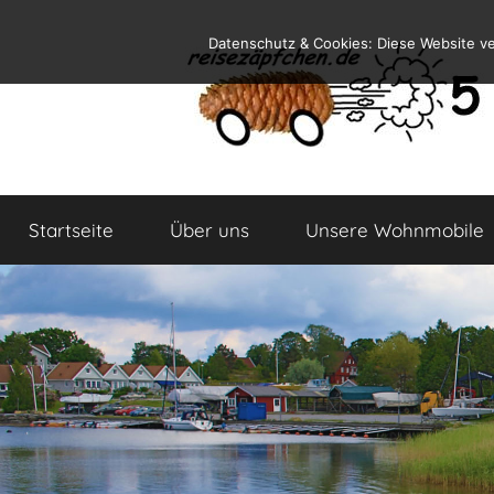
Zum
Datenschutz & Cookies: Diese Website v
Inhalt
springen
Reiseblog
Reisen
und
Startseite
Über uns
Unsere Wohnmobile
Leben
im
Wohnmobil