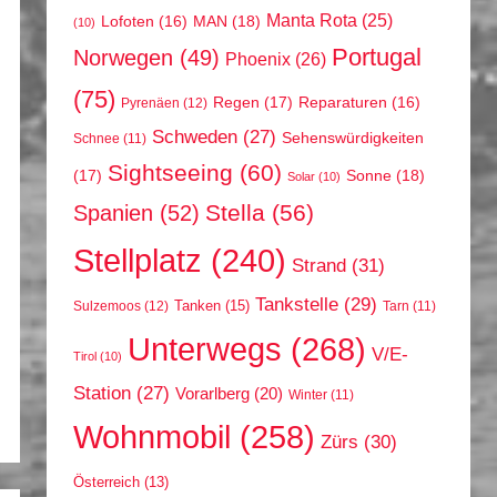
Manta Rota
(25)
MAN
(18)
Lofoten
(16)
(10)
Portugal
Norwegen
(49)
Phoenix
(26)
(75)
Regen
(17)
Reparaturen
(16)
Pyrenäen
(12)
Schweden
(27)
Sehenswürdigkeiten
Schnee
(11)
Sightseeing
(60)
(17)
Sonne
(18)
Solar
(10)
Stella
(56)
Spanien
(52)
Stellplatz
(240)
Strand
(31)
Tankstelle
(29)
Tanken
(15)
Sulzemoos
(12)
Tarn
(11)
Unterwegs
(268)
V/E-
Tirol
(10)
Station
(27)
Vorarlberg
(20)
Winter
(11)
Wohnmobil
(258)
Zürs
(30)
Österreich
(13)