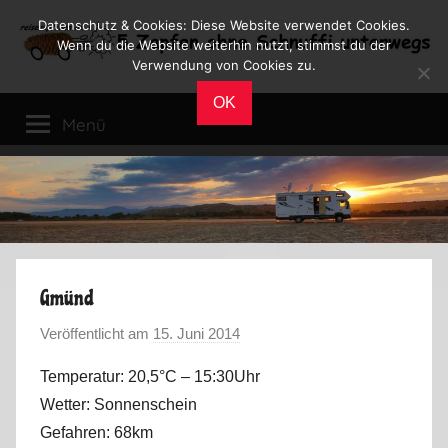
Zum
Datenschutz & Cookies: Diese Website verwendet Cookies.
Inhalt
Wenn du die Website weiterhin nutzt, stimmst du der
Verwendung von Cookies zu.
springen
Reiseblog
Reisen
OK
und
Menü
Leben
im
Wohnmobil
Gmünd
Veröffentlicht am
15. Juni 2014
v
o
Temperatur: 20,5°C – 15:30Uhr
n
Wetter: Sonnenschein
M
Gefahren: 68km
a