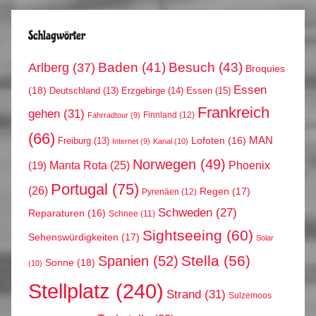
Schlagwörter
Arlberg
(37)
Baden
(41)
Besuch
(43)
Broquies
Essen
(18)
Erzgebirge
(14)
Essen
(15)
Deutschland
(13)
Frankreich
gehen
(31)
Finnland
(12)
Fahrradtour
(9)
(66)
MAN
Lofoten
(16)
Freiburg
(13)
Internet
(9)
Kanal
(10)
Norwegen
(49)
Phoenix
Manta Rota
(25)
(19)
Portugal
(75)
(26)
Regen
(17)
Pyrenäen
(12)
Schweden
(27)
Reparaturen
(16)
Schnee
(11)
Sightseeing
(60)
Sehenswürdigkeiten
(17)
Solar
Stella
(56)
Spanien
(52)
Sonne
(18)
(10)
Stellplatz
(240)
Strand
(31)
Sulzemoos