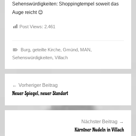
Sehenswürdigkeiten: Shoppingtempel soweit das
Auge reicht 😉
Post Views:
2.461
Burg
,
geteilte Kirche
,
Gmünd
,
MAN
,
F
Sehenswürdigkeiten
,
Villach
r
ü
Beitragsnavigation
h
Vorheriger Beitrag
l
Neuer Spiegel, neuer Standort
i
n
g
2
Nächster Beitrag
0
Kärntner Nudeln in Villach