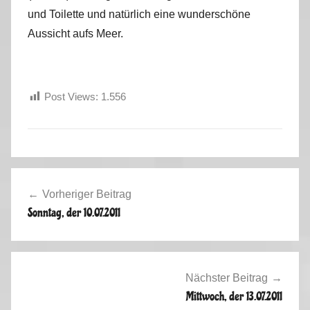
und Toilette und natürlich eine wunderschöne
Aussicht aufs Meer.
Post Views:
1.556
S
Beitragsnavigation
k
Vorheriger Beitrag
a
Sonntag, der 10.07.2011
n
d
i
n
Nächster Beitrag
a
Mittwoch, der 13.07.2011