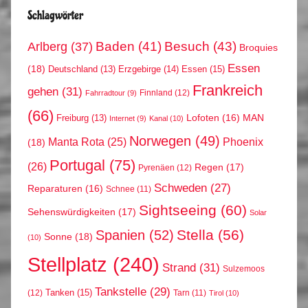
Schlagwörter
Arlberg
(37)
Baden
(41)
Besuch
(43)
Broquies
Essen
(18)
Erzgebirge
(14)
Essen
(15)
Deutschland
(13)
Frankreich
gehen
(31)
Finnland
(12)
Fahrradtour
(9)
(66)
MAN
Lofoten
(16)
Freiburg
(13)
Internet
(9)
Kanal
(10)
Norwegen
(49)
Phoenix
Manta Rota
(25)
(18)
Portugal
(75)
(26)
Regen
(17)
Pyrenäen
(12)
Schweden
(27)
Reparaturen
(16)
Schnee
(11)
Sightseeing
(60)
Sehenswürdigkeiten
(17)
Solar
Stella
(56)
Spanien
(52)
Sonne
(18)
(10)
Stellplatz
(240)
Strand
(31)
Sulzemoos
Tankstelle
(29)
Tanken
(15)
(12)
Tarn
(11)
Tirol
(10)