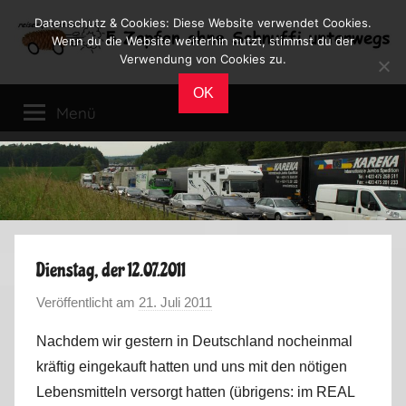
Zum
Datenschutz & Cookies: Diese Website verwendet Cookies.
Inhalt
Wenn du die Website weiterhin nutzt, stimmst du der
Verwendung von Cookies zu.
springen
Reiseblog
Reisen
OK
und
Menü
Leben
im
Wohnmobil
Dienstag, der 12.07.2011
Veröffentlicht am
21. Juli 2011
v
o
Nachdem wir gestern in Deutschland nocheinmal
n
kräftig eingekauft hatten und uns mit den nötigen
M
Lebensmitteln versorgt hatten (übrigens: im REAL
a