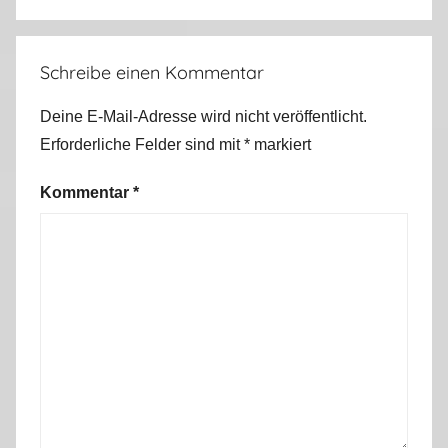
v
i
e
Schreibe einen Kommentar
n
S
Deine E-Mail-Adresse wird nicht veröffentlicht.
o
Erforderliche Felder sind mit
*
markiert
m
m
Kommentar
*
e
r
2
0
1
1