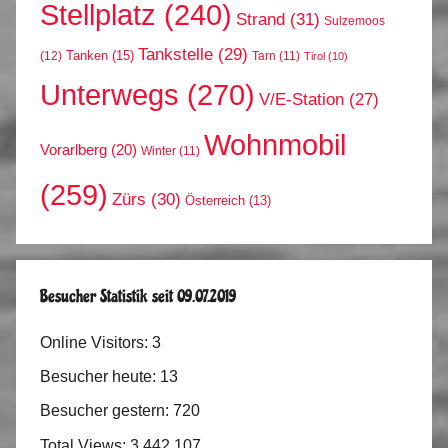
Stellplatz
(240)
Strand
(31)
Sulzemoos
Tankstelle
(29)
Tanken
(15)
(12)
Tarn
(11)
Tirol
(10)
Unterwegs
(270)
V/E-Station
(27)
Wohnmobil
Vorarlberg
(20)
Winter
(11)
(259)
Zürs
(30)
Österreich
(13)
Besucher Statistik seit 09.07.2019
Online Visitors:
3
Besucher heute:
13
Besucher gestern:
720
Total Views:
3.442.107