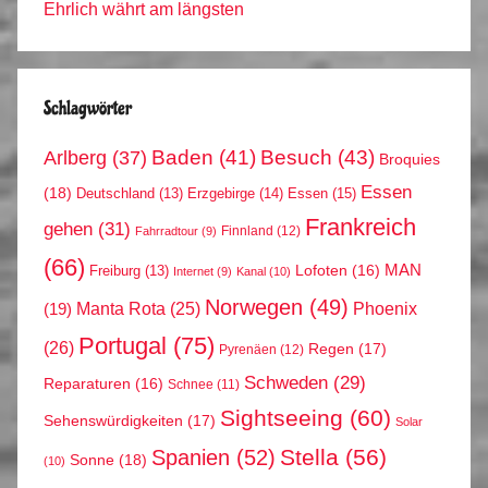
Ehrlich währt am längsten
Schlagwörter
Arlberg
(37)
Baden
(41)
Besuch
(43)
Broquies
Essen
(18)
Erzgebirge
(14)
Essen
(15)
Deutschland
(13)
Frankreich
gehen
(31)
Finnland
(12)
Fahrradtour
(9)
(66)
MAN
Lofoten
(16)
Freiburg
(13)
Internet
(9)
Kanal
(10)
Norwegen
(49)
Phoenix
Manta Rota
(25)
(19)
Portugal
(75)
(26)
Regen
(17)
Pyrenäen
(12)
Schweden
(29)
Reparaturen
(16)
Schnee
(11)
Sightseeing
(60)
Sehenswürdigkeiten
(17)
Solar
Stella
(56)
Spanien
(52)
Sonne
(18)
(10)