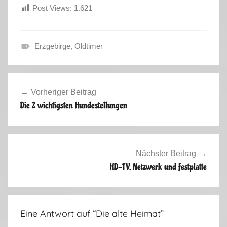
Post Views:
1.621
Erzgebirge
,
Oldtimer
H
e
Beitragsnavigation
r
Vorheriger Beitrag
b
Die 2 wichtigsten Hundestellungen
s
t
2
0
Nächster Beitrag
1
HD-TV, Netzwerk und Festplatte
3
Eine Antwort auf “
Die alte Heimat
”