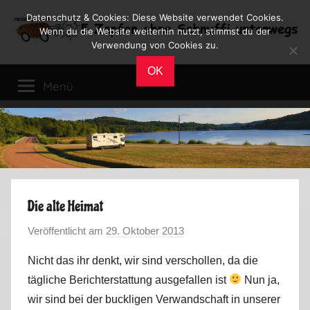
Zum
Datenschutz & Cookies: Diese Website verwendet Cookies.
Inhalt
Wenn du die Website weiterhin nutzt, stimmst du der
Verwendung von Cookies zu.
springen
Reiseblog
Reisen
OK
und
Menü
Leben
im
Wohnmobil
Die alte Heimat
Veröffentlicht am
29. Oktober 2013
v
o
Nicht das ihr denkt, wir sind verschollen, da die
n
tägliche Berichterstattung ausgefallen ist
Nun ja,
M
wir sind bei der buckligen Verwandschaft in unserer
a