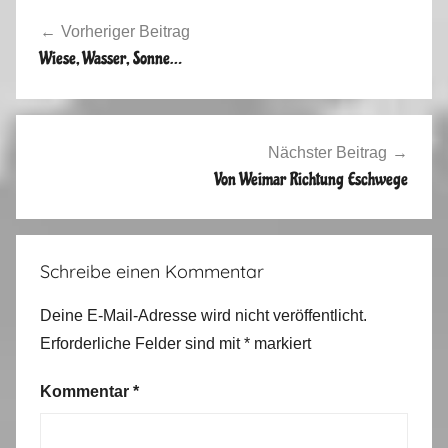
Beitragsnavigation
m
Vorheriger Beitrag
e
Wiese, Wasser, Sonne…
r
2
0
1
Nächster Beitrag
3
Von Weimar Richtung Eschwege
Schreibe einen Kommentar
Deine E-Mail-Adresse wird nicht veröffentlicht.
Erforderliche Felder sind mit
*
markiert
Kommentar
*