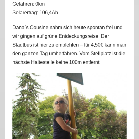
Gefahren: 0km
r
Solarertrag: 106,4Ah
k
u
Dana´s Cousine nahm sich heute spontan frei und
s
wir gingen auf grüne Entdeckungsreise. Der
Stadtbus ist hier zu empfehlen – für 4,50€ kann man
den ganzen Tag umherfahren. Vom Stellplatz ist die
nächste Haltestelle keine 100m entfernt: