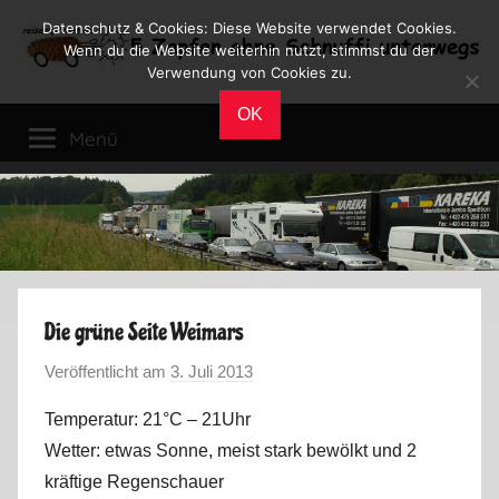
Zum
Datenschutz & Cookies: Diese Website verwendet Cookies.
Inhalt
Wenn du die Website weiterhin nutzt, stimmst du der
Verwendung von Cookies zu.
springen
Reiseblog
Reisen
OK
und
Menü
Leben
im
Wohnmobil
Die grüne Seite Weimars
Veröffentlicht am
3. Juli 2013
v
o
Temperatur: 21°C – 21Uhr
n
Wetter: etwas Sonne, meist stark bewölkt und 2
M
kräftige Regenschauer
a