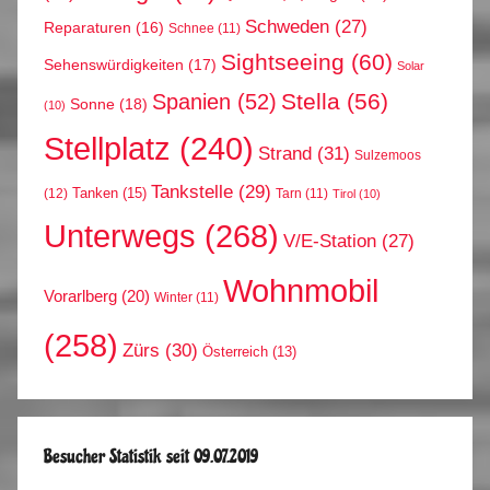
Schweden
(27)
Reparaturen
(16)
Schnee
(11)
Sightseeing
(60)
Sehenswürdigkeiten
(17)
Solar
Stella
(56)
Spanien
(52)
Sonne
(18)
(10)
Stellplatz
(240)
Strand
(31)
Sulzemoos
Tankstelle
(29)
Tanken
(15)
(12)
Tarn
(11)
Tirol
(10)
Unterwegs
(268)
V/E-Station
(27)
Wohnmobil
Vorarlberg
(20)
Winter
(11)
(258)
Zürs
(30)
Österreich
(13)
Besucher Statistik seit 09.07.2019