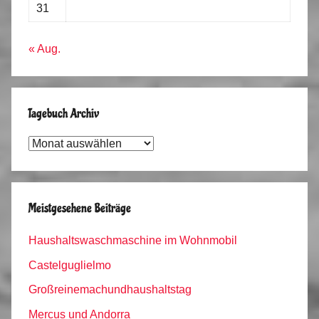
31
« Aug.
Tagebuch Archiv
Tagebuch
Archiv
Meistgesehene Beiträge
Haushaltswaschmaschine im Wohnmobil
Castelguglielmo
Großreinemachundhaushaltstag
Mercus und Andorra