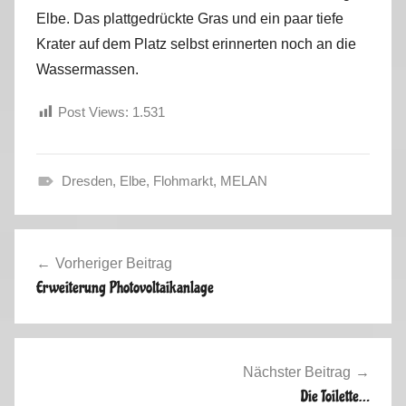
Elbe. Das plattgedrückte Gras und ein paar tiefe
Krater auf dem Platz selbst erinnerten noch an die
Wassermassen.
Post Views:
1.531
Dresden
,
Elbe
,
Flohmarkt
,
MELAN
S
o
Beitragsnavigation
m
Vorheriger Beitrag
m
Erweiterung Photovoltaikanlage
e
r
2
0
Nächster Beitrag
1
Die Toilette…