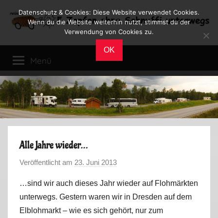
Zum
Datenschutz & Cookies: Diese Website verwendet Cookies.
Inhalt
Wenn du die Website weiterhin nutzt, stimmst du der
Verwendung von Cookies zu.
springen
Reiseblog
Reisen
OK
und
Menü
Leben
im
Wohnmobil
Alle Jahre wieder…
Veröffentlicht am
23. Juni 2013
v
o
…sind wir auch dieses Jahr wieder auf Flohmärkten
n
unterwegs. Gestern waren wir in Dresden auf dem
M
Elblohmarkt – wie es sich gehört, nur zum
a