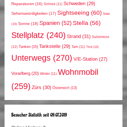
Schweden
(29)
Reparaturen
(16)
Schnee
(11)
Sightseeing
(60)
Sehenswürdigkeiten
(17)
Solar
Stella
(56)
Spanien
(52)
Sonne
(18)
(10)
Stellplatz
(240)
Strand
(31)
Sulzemoos
Tankstelle
(29)
Tanken
(15)
(12)
Tarn
(11)
Tirol
(10)
Unterwegs
(270)
V/E-Station
(27)
Wohnmobil
Vorarlberg
(20)
Winter
(11)
(259)
Zürs
(30)
Österreich
(13)
Besucher Statistik seit 09.07.2019