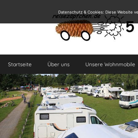
Zum
Datenschutz & Cookies: Diese Website v
Inhalt
springen
Reiseblog
Reisen
und
Startseite
Über uns
Unsere Wohnmobile
Leben
im
Wohnmobil