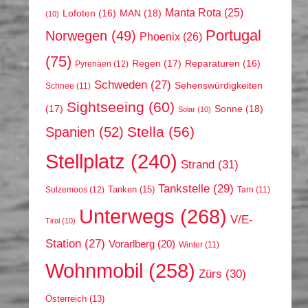
Manta Rota
(25)
MAN
(18)
Lofoten
(16)
(10)
Portugal
Norwegen
(49)
Phoenix
(26)
(75)
Regen
(17)
Reparaturen
(16)
Pyrenäen
(12)
Schweden
(27)
Sehenswürdigkeiten
Schnee
(11)
Sightseeing
(60)
(17)
Sonne
(18)
Solar
(10)
Stella
(56)
Spanien
(52)
Stellplatz
(240)
Strand
(31)
Tankstelle
(29)
Tanken
(15)
Sulzemoos
(12)
Tarn
(11)
Unterwegs
(268)
V/E-
Tirol
(10)
Station
(27)
Vorarlberg
(20)
Winter
(11)
Wohnmobil
(258)
Zürs
(30)
Österreich
(13)