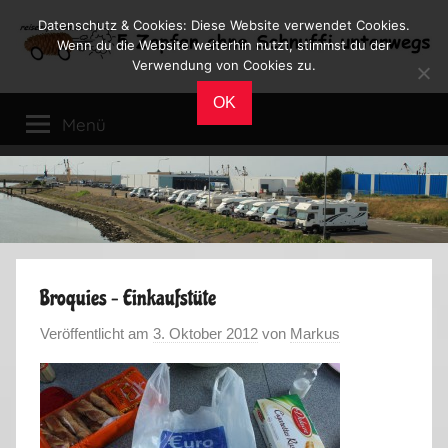
Zum
Datenschutz & Cookies: Diese Website verwendet Cookies.
Inhalt
Wenn du die Website weiterhin nutzt, stimmst du der
Verwendung von Cookies zu.
springen
Reiseblog
Reisen
OK
und
Menü
Leben
im
Wohnmobil
Broquies – Einkaufstüte
Veröffentlicht am
3. Oktober 2012
von
Markus