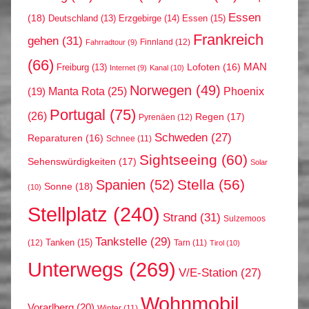
Essen
(18)
Erzgebirge
(14)
Essen
(15)
Deutschland
(13)
Frankreich
gehen
(31)
Finnland
(12)
Fahrradtour
(9)
(66)
MAN
Lofoten
(16)
Freiburg
(13)
Internet
(9)
Kanal
(10)
Norwegen
(49)
Phoenix
Manta Rota
(25)
(19)
Portugal
(75)
(26)
Regen
(17)
Pyrenäen
(12)
Schweden
(27)
Reparaturen
(16)
Schnee
(11)
Sightseeing
(60)
Sehenswürdigkeiten
(17)
Solar
Stella
(56)
Spanien
(52)
Sonne
(18)
(10)
Stellplatz
(240)
Strand
(31)
Sulzemoos
Tankstelle
(29)
Tanken
(15)
(12)
Tarn
(11)
Tirol
(10)
Unterwegs
(269)
V/E-Station
(27)
Wohnmobil
Vorarlberg
(20)
Winter
(11)