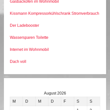
Gasbackofen im Wohnmobil
Kissmann Kompressorkühlschrank Stromverbrauch
Der Ladebooster
Wassersparen Toilette
Internet im Wohnmobil
Dach voll
August 2026
M
D
M
D
F
S
S