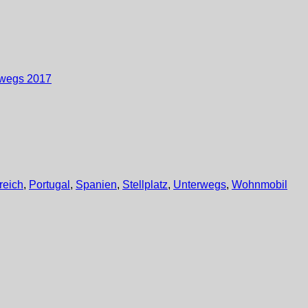
rwegs 2017
reich
,
Portugal
,
Spanien
,
Stellplatz
,
Unterwegs
,
Wohnmobil