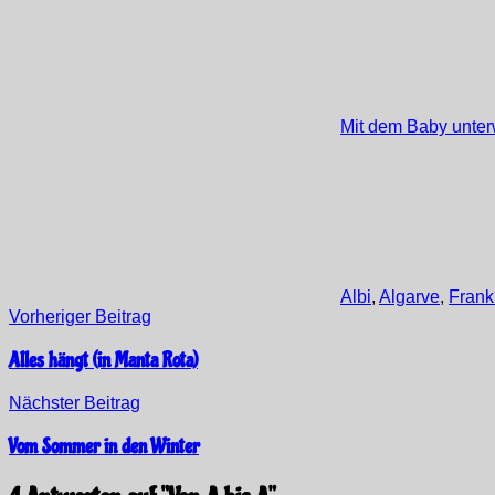
Mit dem Baby unte
Albi
,
Algarve
,
Frank
Beitragsnavigation
Vorheriger Beitrag
Alles hängt (in Manta Rota)
Nächster Beitrag
Vom Sommer in den Winter