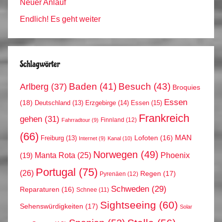
Neuer Anlauf
Endlich! Es geht weiter
Schlagwörter
Arlberg
(37)
Baden
(41)
Besuch
(43)
Broquies
Essen
(18)
Erzgebirge
(14)
Essen
(15)
Deutschland
(13)
Frankreich
gehen
(31)
Finnland
(12)
Fahrradtour
(9)
(66)
MAN
Lofoten
(16)
Freiburg
(13)
Internet
(9)
Kanal
(10)
Norwegen
(49)
Phoenix
Manta Rota
(25)
(19)
Portugal
(75)
(26)
Regen
(17)
Pyrenäen
(12)
Schweden
(29)
Reparaturen
(16)
Schnee
(11)
Sightseeing
(60)
Sehenswürdigkeiten
(17)
Solar