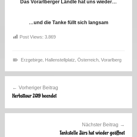
Das Vorarlberger Ländle hat uns wieder…
…und die Tanke füllt sich langsam
Post Views:
3.869
Erzgebirge
,
Hallenstellplatz
,
Österreich
,
Vorarlberg
H
e
Beitragsnavigation
r
Vorheriger Beitrag
b
Herbsttour 2019 beendet
s
t
t
o
Nächster Beitrag
u
Tankstelle Zürs hat wieder geöffnet