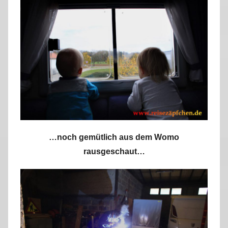
r
k
u
s
…noch gemütlich aus dem Womo
rausgeschaut…