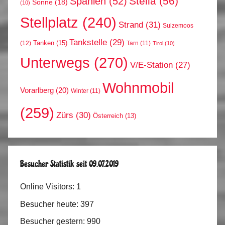
Stella
(56)
Spanien
(52)
Sonne
(18)
(10)
Stellplatz
(240)
Strand
(31)
Sulzemoos
Tankstelle
(29)
Tanken
(15)
(12)
Tarn
(11)
Tirol
(10)
Unterwegs
(270)
V/E-Station
(27)
Wohnmobil
Vorarlberg
(20)
Winter
(11)
(259)
Zürs
(30)
Österreich
(13)
Besucher Statistik seit 09.07.2019
Online Visitors:
1
Besucher heute:
397
Besucher gestern:
990