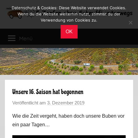
Zum
Datenschutz & Cookies: Diese Website verwendet Cookies.
Inhalt
Wenn du die Website weiterhin nutzt, stimmst du der
Verwendung von Cookies zu.
springen
Reiseblog
Reisen
OK
und
Menü
Leben
im
Wohnmobil
Unsere 16. Saison hat begonnen
Veröffentlicht am
3. Dezember 2019
v
o
Wie die Zeit vergeht, haben doch unsere Buben vor
n
ein paar Tagen…
M
a