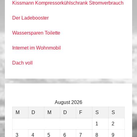
Kissmann Kompressorkühlschrank Stromverbrauch
Der Ladebooster
Wassersparen Toilette
Internet im Wohnmobil
Dach voll
August 2026
M
D
M
D
F
S
S
1
2
3
4
5
6
7
8
9