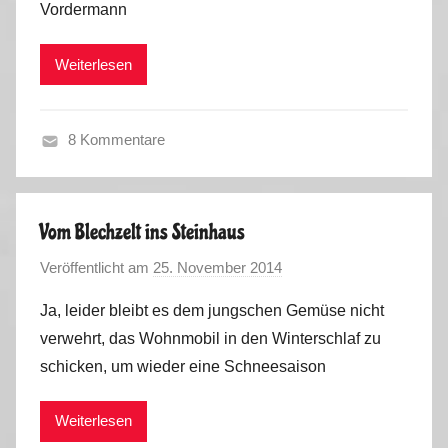
Vordermann
r
a
k
i
Weiterlesen
u
n
s
,
P
8 Kommentare
o
H
r
e
t
r
u
Vom Blechzelt ins Steinhaus
b
g
Veröffentlicht am
25. November 2014
v
s
a
o
t
l
Ja, leider bleibt es dem jungschen Gemüse nicht
n
2
2
verwehrt, das Wohnmobil in den Winterschlaf zu
M
0
0
schicken, um wieder eine Schneesaison
a
1
1
r
4
5
Weiterlesen
k
,