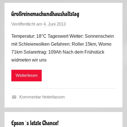
e
r
Großreinemachundhaushaltstag
b
Veröffentlicht am
4. Juni 2013
v
s
o
t
Temperatur: 18°C Tageswert Wetter: Sonnenschein
n
2
mit Schleierwolken Gefahren: Roller 15km, Womo
M
0
71km Solarertrag: 109Ah Nach dem Frühstück
a
1
widmeten wir uns
r
4
k
Weiterlesen
u
s
Kommentar hinterlassen
H
a
u
Epson´s letzte Chance!
s