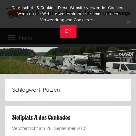
Zum
Datenschutz & Cookies: Diese Website verwendet Cookies.
Inhalt
Wenn du die Website weiterhin nutzt, stimmst du der
Verwendung von Cookies zu.
springen
Reiseblog
Reisen
OK
und
Menü
Leben
im
Wohnmobil
Schlagwort:
Putzen
Stellplatz A dos Cunhados
Veröffentlicht am
28. September 2015
v