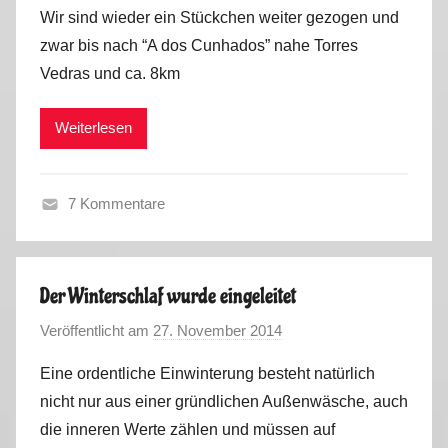
o
Wir sind wieder ein Stückchen weiter gezogen und
n
zwar bis nach “A dos Cunhados” nahe Torres
M
Vedras und ca. 8km
a
r
Weiterlesen
k
u
s
7 Kommentare
F
r
a
Der Winterschlaf wurde eingeleitet
n
Veröffentlicht am
27. November 2014
v
c
o
e
Eine ordentliche Einwinterung besteht natürlich
n
,
nicht nur aus einer gründlichen Außenwäsche, auch
M
S
die inneren Werte zählen und müssen auf
a
p