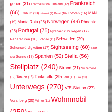
Frankreich
gehen
(31)
Finnland
(12)
Fahrradtour
(9)
(66)
MAN
Lofoten
(16)
Freiburg
(13)
Internet
(9)
Kanal
(10)
Norwegen
(49)
Phoenix
Manta Rota
(25)
(19)
Portugal
(75)
(26)
Regen
(17)
Pyrenäen
(12)
Schweden
(29)
Reparaturen
(16)
Schnee
(11)
Sightseeing
(60)
Sehenswürdigkeiten
(17)
Solar
Stella
(56)
Spanien
(52)
Sonne
(18)
(10)
Stellplatz
(240)
Strand
(31)
Sulzemoos
Tankstelle
(29)
Tanken
(15)
(12)
Tarn
(11)
Tirol
(10)
Unterwegs
(270)
V/E-Station
(27)
Wohnmobil
Vorarlberg
(20)
Winter
(11)
(259)