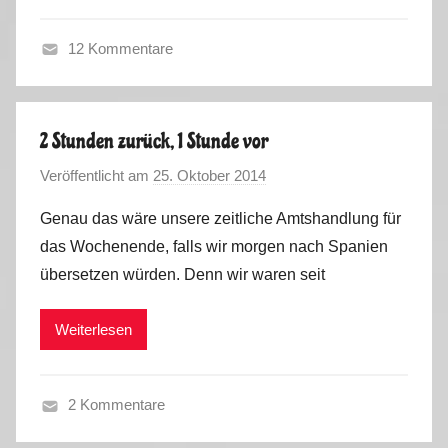
u
H
s
a
12 Kommentare
u
H
s
e
h
r
2 Stunden zurück, 1 Stunde vor
a
b
l
Veröffentlicht am
25. Oktober 2014
v
s
t
o
t
Genau das wäre unsere zeitliche Amtshandlung für
n
2
das Wochenende, falls wir morgen nach Spanien
M
0
übersetzen würden. Denn wir waren seit
a
1
r
4
Weiterlesen
k
u
s
2 Kommentare
H