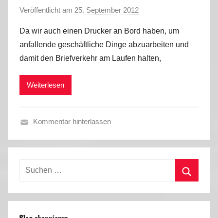
Veröffentlicht am
25. September 2012
v
h
o
a
Da wir auch einen Drucker an Bord haben, um
n
l
anfallende geschäftliche Dinge abzuarbeiten und
M
t
damit den Briefverkehr am Laufen halten,
a
,
r
S
Weiterlesen
k
o
u
m
s
m
Kommentar hinterlassen
e
H
r
e
2
r
0
Suchen
b
1
nach:
s
Suchen
3
t
2