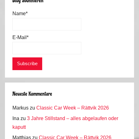
Blog abonnieren
0
1
Name*
2
E-Mail*
Neueste Kommentare
Markus
zu
Classic Car Week – Rättvik 2026
Ina
zu
3 Jahre Stillstand – alles abgelaufen oder
kaputt
Matthias
zu
Classic Car Week – Rättvik 2026