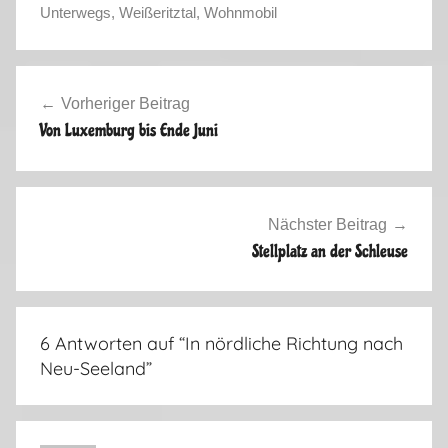
S
Unterwegs
,
Weißeritztal
,
Wohnmobil
o
m
Beitragsnavigation
m
Vorheriger Beitrag
e
Von Luxemburg bis Ende Juni
r
2
0
1
Nächster Beitrag
8
Stellplatz an der Schleuse
6 Antworten auf “
In nördliche Richtung nach
Neu-Seeland
”