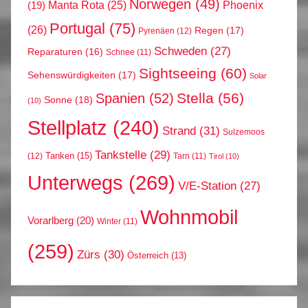
Norwegen
(49)
Phoenix
Manta Rota
(25)
(19)
Portugal
(75)
(26)
Regen
(17)
Pyrenäen
(12)
Schweden
(27)
Reparaturen
(16)
Schnee
(11)
Sightseeing
(60)
Sehenswürdigkeiten
(17)
Solar
Stella
(56)
Spanien
(52)
Sonne
(18)
(10)
Stellplatz
(240)
Strand
(31)
Sulzemoos
Tankstelle
(29)
Tanken
(15)
(12)
Tarn
(11)
Tirol
(10)
Unterwegs
(269)
V/E-Station
(27)
Wohnmobil
Vorarlberg
(20)
Winter
(11)
(259)
Zürs
(30)
Österreich
(13)