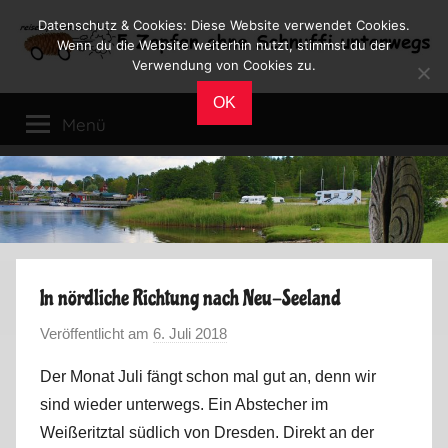
Zum
Datenschutz & Cookies: Diese Website verwendet Cookies.
Inhalt
Wenn du die Website weiterhin nutzt, stimmst du der
Verwendung von Cookies zu.
springen
Reiseblog
Reisen
OK
und
Menü
Leben
im
Wohnmobil
In nördliche Richtung nach Neu-Seeland
Veröffentlicht am
6. Juli 2018
v
o
Der Monat Juli fängt schon mal gut an, denn wir
n
sind wieder unterwegs. Ein Abstecher im
M
Weißeritztal südlich von Dresden. Direkt an der
a