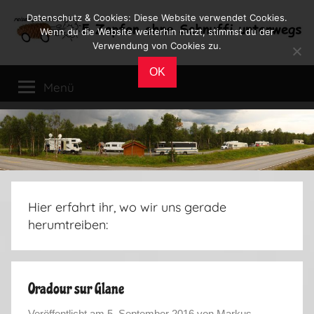
Zum
Datenschutz & Cookies: Diese Website verwendet Cookies.
Inhalt
Wenn du die Website weiterhin nutzt, stimmst du der
Verwendung von Cookies zu.
springen
Reiseblog
Reisen
OK
und
Menü
Leben
im
Wohnmobil
Hier erfahrt ihr, wo wir uns gerade
herumtreiben:
Oradour sur Glane
Veröffentlicht am
5. September 2016
von
Markus