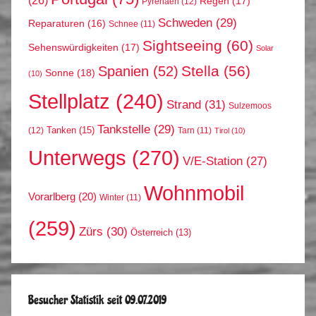
Regen
(17)
Pyrenäen
(12)
Schweden
(29)
Reparaturen
(16)
Schnee
(11)
Sightseeing
(60)
Sehenswürdigkeiten
(17)
Solar
Stella
(56)
Spanien
(52)
Sonne
(18)
(10)
Stellplatz
(240)
Strand
(31)
Sulzemoos
Tankstelle
(29)
Tanken
(15)
(12)
Tarn
(11)
Tirol
(10)
Unterwegs
(270)
V/E-Station
(27)
Wohnmobil
Vorarlberg
(20)
Winter
(11)
(259)
Zürs
(30)
Österreich
(13)
Besucher Statistik seit 09.07.2019