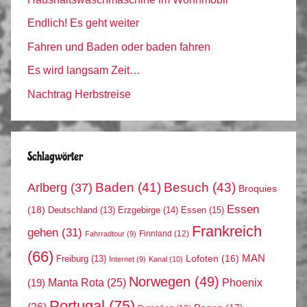
Endlich! Es geht weiter
Fahren und Baden oder baden fahren
Es wird langsam Zeit…
Nachtrag Herbstreise
Schlagwörter
Arlberg
(37)
Baden
(41)
Besuch
(43)
Broquies
Essen
(18)
Erzgebirge
(14)
Essen
(15)
Deutschland
(13)
Frankreich
gehen
(31)
Finnland
(12)
Fahrradtour
(9)
(66)
MAN
Lofoten
(16)
Freiburg
(13)
Internet
(9)
Kanal
(10)
Norwegen
(49)
Phoenix
Manta Rota
(25)
(19)
Portugal
(75)
(26)