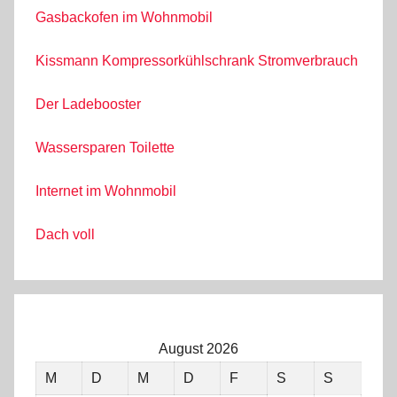
Gasbackofen im Wohnmobil
Kissmann Kompressorkühlschrank Stromverbrauch
Der Ladebooster
Wassersparen Toilette
Internet im Wohnmobil
Dach voll
August 2026
M
D
M
D
F
S
S