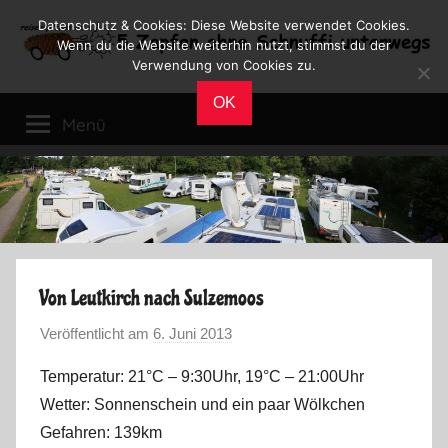
Zum
Datenschutz & Cookies: Diese Website verwendet Cookies.
Inhalt
Wenn du die Website weiterhin nutzt, stimmst du der
Verwendung von Cookies zu.
springen
Reiseblog
Reisen
OK
und
Menü
Leben
im
Wohnmobil
Von Leutkirch nach Sulzemoos
Veröffentlicht am
6. Juni 2013
v
o
Temperatur: 21°C – 9:30Uhr, 19°C – 21:00Uhr
n
Wetter: Sonnenschein und ein paar Wölkchen
M
Gefahren: 139km
a