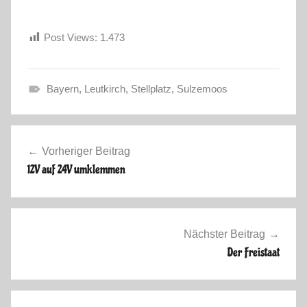
Post Views:
1.473
Bayern
,
Leutkirch
,
Stellplatz
,
Sulzemoos
S
o
Beitragsnavigation
m
Vorheriger Beitrag
m
12V auf 24V umklemmen
e
r
2
0
Nächster Beitrag
1
Der Freistaat
3