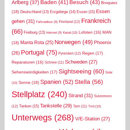
Arlberg
(37)
Baden
(41)
Besuch
(43)
Broquies
Essen
(18)
Erzgebirge
(14)
Essen
(15)
Deutschland
(13)
Frankreich
gehen
(31)
Finnland
(12)
Fahrradtour
(9)
(66)
MAN
Lofoten
(16)
Freiburg
(13)
Internet
(9)
Kanal
(10)
Norwegen
(49)
Phoenix
Manta Rota
(25)
(18)
Portugal
(75)
(26)
Regen
(17)
Pyrenäen
(12)
Schweden
(27)
Reparaturen
(16)
Schnee
(11)
Sightseeing
(60)
Sehenswürdigkeiten
(17)
Solar
Stella
(56)
Spanien
(52)
Sonne
(18)
(10)
Stellplatz
(240)
Strand
(31)
Sulzemoos
Tankstelle
(29)
Tanken
(15)
(12)
Tarn
(11)
Tirol
(10)
Unterwegs
(268)
V/E-Station
(27)